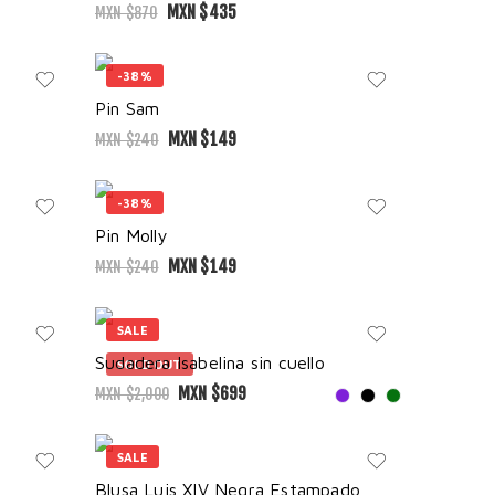
MXN $
435
MXN $
870
-38%
Pin Sam
MXN $
149
MXN $
240
-38%
Pin Molly
MXN $
149
MXN $
240
SALE
Sudadera Isabelina sin cuello
SOLD OUT
MXN $
699
MXN $
2,000
SALE
Blusa Luis XIV Negra Estampado