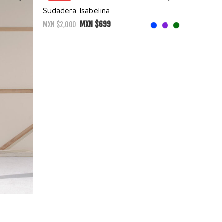
Sudadera Isabelina
MXN $
699
MXN $
2,000