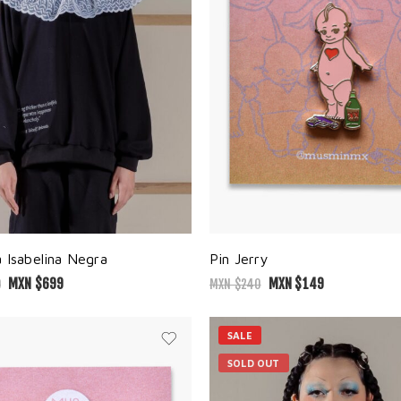
 Isabelina Negra
Pin Jerry
MXN $
699
MXN $
149
0
MXN $
240
SALE
SOLD OUT