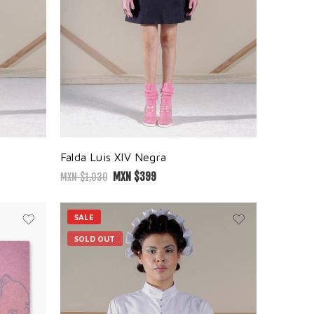
Falda Luis XIV Negra
MXN $
399
MXN $
1,030
SALE
SOLD OUT