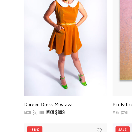
Doreen Dress Mostaza
Pin Fath
MXN $
899
MXN $
2,000
MXN $
240
-38%
SALE