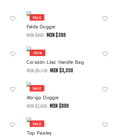
SALE
Falda Doggie
MXN $
399
MXN $
900
-50%
Corazón Lilac Handle Bag
MXN $
3,350
MXN $
6,700
SALE
Abrigo Doggie
MXN $
899
MXN $
2,000
SALE
Top Paisley