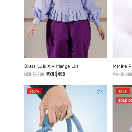
Blusa Luis XIV Manga Lila
Marine P
MXN $
499
MXN $
2,500
MXN $
1,800
-50%
SALE
SOLD O