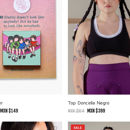
er
Top Doncella Negro
MXN $
149
MXN $
399
MXN $
814
SALE