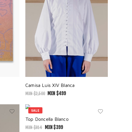
Camisa Luis XIV Blanca
MXN $
499
MXN $
2,500
SALE
Top Doncella Blanco
MXN $
399
MXN $
814