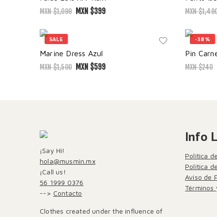
MXN $
399
MXN $
1,099
MXN $
1,49
SALE
-38%
Marine Dress Azul
Pin Carn
MXN $
599
MXN $
1,500
MXN $
240
Info 
¡Say Hi!
Política d
hola@musmin.mx
Política 
¡Call us!
Aviso de 
56 1999 0376
Términos 
-->
Contacto
Clothes created under the influence of