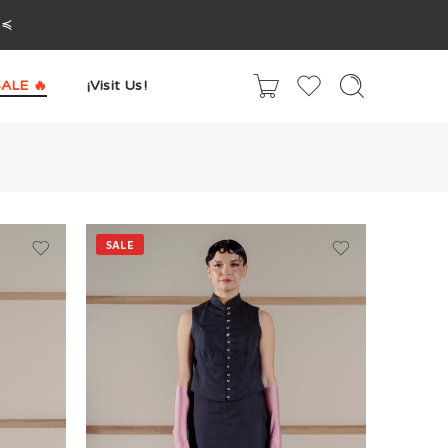
^≼
ALE 🔥
¡Visit Us!
SALE