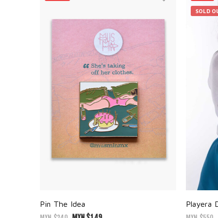
SOLD O
Pin The Idea
Playera 
MXN $
149
MXN $
240
MXN $
550