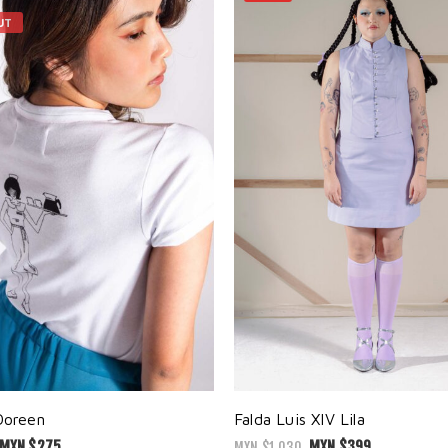
UT
Doreen
Falda Luis XIV Lila
MXN $
275
MXN $
399
MXN $
1,030