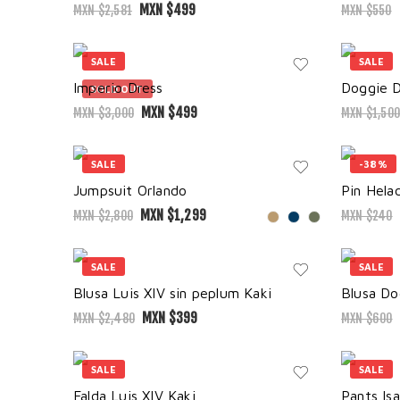
MXN $
499
MXN $
2,581
MXN $
550
SALE
SALE
Imperio Dress
Doggie D
SOLD OUT
MXN $
499
MXN $
3,000
MXN $
1,500
SALE
-38%
Jumpsuit Orlando
Pin Hela
MXN $
1,299
MXN $
2,800
MXN $
240
SALE
SALE
Blusa Luis XIV sin peplum Kaki
Blusa Do
MXN $
399
MXN $
2,480
MXN $
600
SALE
SALE
Falda Luis XIV Kaki
Pants Is