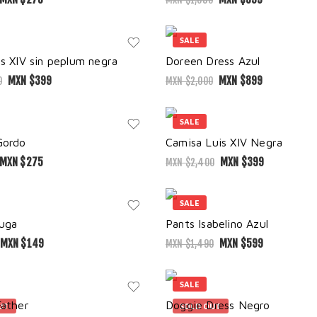
SALE
is XIV sin peplum negra
Doreen Dress Azul
MXN $
399
MXN $
899
0
MXN $
2,000
SALE
Gordo
Camisa Luis XIV Negra
MXN $
275
MXN $
399
MXN $
2,400
SALE
uga
Pants Isabelino Azul
MXN $
149
MXN $
599
MXN $
1,490
SALE
Father
Doggie Dress Negro
UT
SOLD OUT