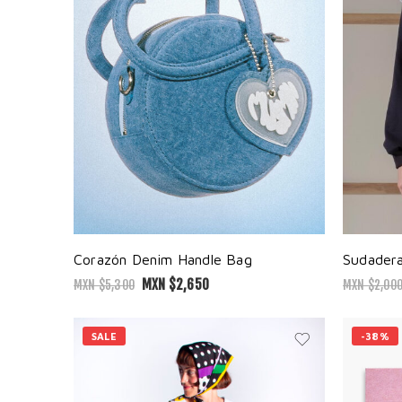
Corazón Denim Handle Bag
Sudadera
MXN $
2,650
MXN $
5,300
MXN $
2,00
SALE
-38%