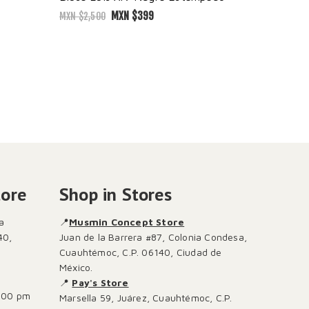
MXN $
399
MXN $
2,500
tore
Shop in Stores
a
📍
Musmin Concept Store
40,
Juan de la Barrera #87, Colonia Condesa,
Cuauhtémoc, C.P. 06140, Ciudad de
México.
📍
Pay's Store
:00 pm
Marsella 59, Juárez, Cuauhtémoc, C.P.