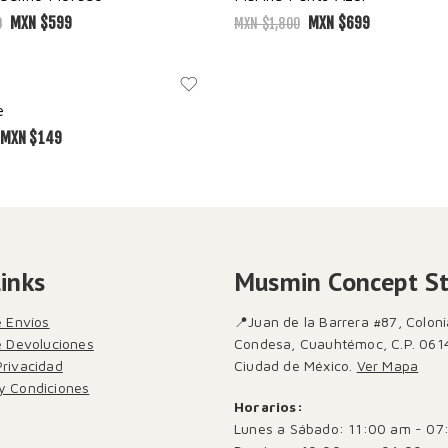
MXN $
599
MXN $
699
0
MXN $
1,800
e
MXN $
149
Links
Musmin Concept S
e Envíos
📍Juan de la Barrera #87, Coloni
de Devoluciones
Condesa, Cuauhtémoc, C.P. 061
Privacidad
Ciudad de México.
Ver Mapa
y Condiciones
Horarios:
Lunes a Sábado: 11:00 am - 07