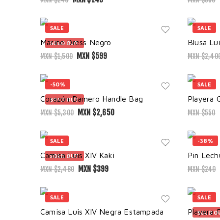
SALE
SALE
Marine Dress Negro
Blusa Lu
SOLD OUT
MXN $
599
MXN $
1,500
MXN $
2,40
-50%
SALE
Corazón Damero Handle Bag
Playera 
SOLD OUT
MXN $
2,650
MXN $
5,300
MXN $
550
SALE
-38%
Camisa Luis XIV Kaki
Pin Lech
SOLD OUT
MXN $
399
MXN $
2,480
MXN $
240
SALE
SALE
Camisa Luis XIV Negra Estampada
Playera 
SOLD O