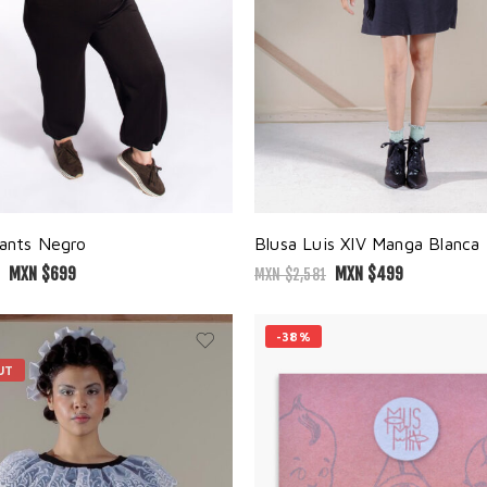
ants Negro
Blusa Luis XIV Manga Blanca
MXN $
699
MXN $
499
MXN $
2,581
-38%
UT