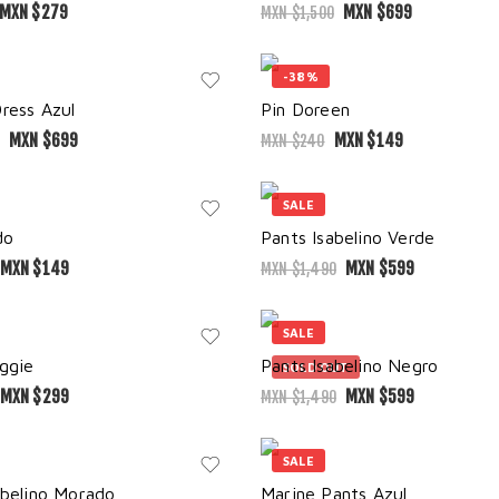
MXN $
279
MXN $
699
MXN $
1,500
-38%
ress Azul
Pin Doreen
MXN $
699
MXN $
149
MXN $
240
SALE
do
Pants Isabelino Verde
MXN $
149
MXN $
599
MXN $
1,490
SALE
ggie
Pants Isabelino Negro
SOLD OUT
MXN $
299
MXN $
599
MXN $
1,490
SALE
abelino Morado
Marine Pants Azul