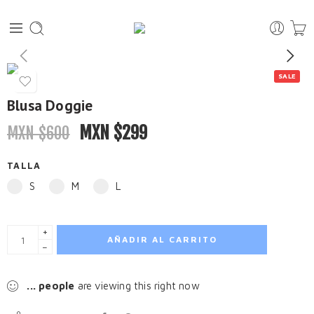
SALE
Blusa Doggie
MXN $
299
MXN $
600
TALLA
S
M
L
+
AÑADIR AL CARRITO
−
...
people
are viewing this right now