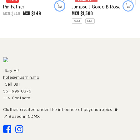
Pin Father
Jumpsuit Gordo B Rosa
MXN $
149
MXN $
1,500
MXN $
240
S/M
M/L
¡Say Hi!
hola@musmin.mx
¡Call us!
56 1999 0376
-->
Contacto
Clothes created under the influence of psychotropics ☻
📍 Based in CDMX.