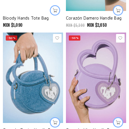
Bloody Hands Tote Bag
Corazón Damero Handle Bag
MXN $
1,090
MXN $
2,650
MXN $
5,300
-50%
-50%