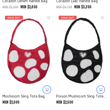
Corazón Denim Handle Bag
Corazón Lilac Handle Bag
MXN $
2,650
MXN $
3,350
MXN $
5,300
MXN $
6,700
SOLD OUT
SOLD OUT
Mushroom Sling Tote Bag
Poison Mushroom Sling Tote Bag
MXN $
2,500
MXN $
2,500