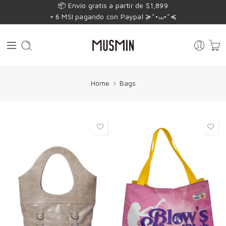
📦 Envío gratis a partir de $1,899
+ 6 MSI pagando con Paypal ≽^•⩊•^≼
Home
Bags