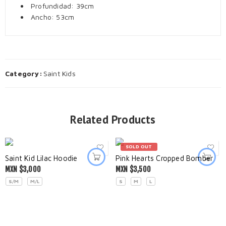
Profundidad: 39cm
Ancho: 53cm
Category:
Saint Kids
Related Products
SOLD OUT
Saint Kid Lilac Hoodie
Pink Hearts Cropped Bomber
MXN $
3,000
MXN $
3,500
S/M
M/L
S
M
L