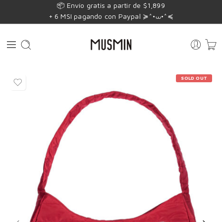
📦 Envío gratis a partir de $1,899
+ 6 MSI pagando con Paypal ≽^•⩊•^≼
SOLD OUT