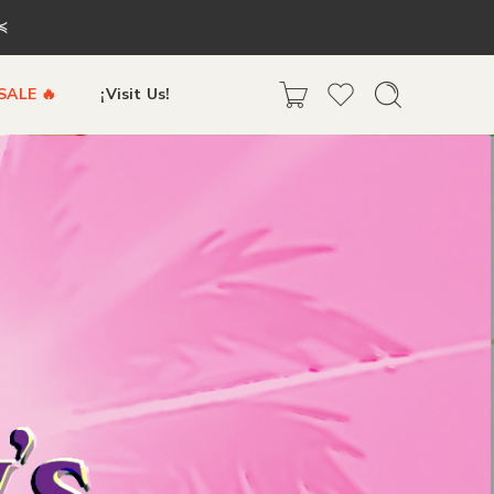
^≼
SALE 🔥
¡Visit Us!