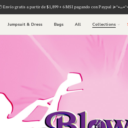
 Envío gratis a partir de $1,899 + 6 MSI pagando con Paypal ≽^•⩊•
Jumpsuit & Dress
Bags
All
Collections