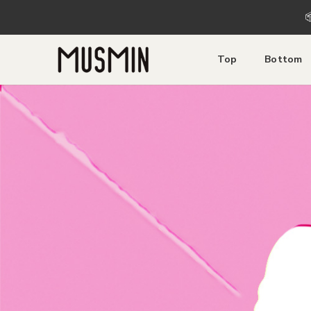

Top
Bottom