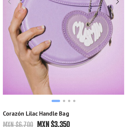
Corazón Lilac Handle Bag
MXN $
3,350
MXN $
6,700