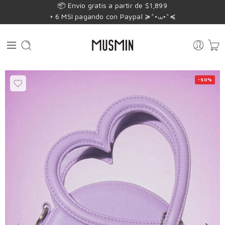
📦 Envío gratis a partir de $1,899
+ 6 MSI pagando con Paypal ≽^•⩊•^≼
-50%