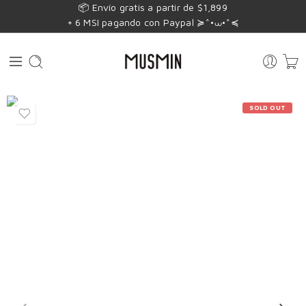
📦 Envío gratis a partir de $1,899
+ 6 MSI pagando con Paypal ≽^•⩊•^≼
SOLD OUT