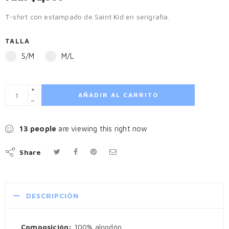
T-shirt con estampado de Saint Kid en serigrafía.
TALLA
S/M
M/L
+
AÑADIR AL CARRITO
−
18
people
are viewing this right now
Share
DESCRIPCIÓN
Composición:
100% algodón