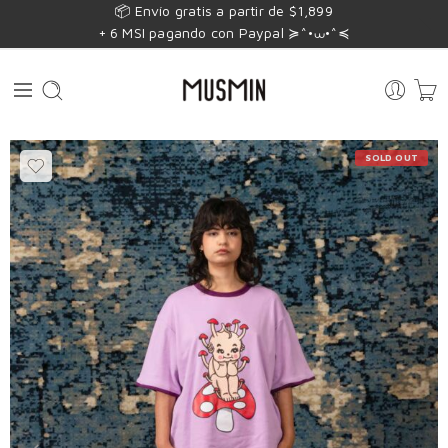
📦 Envío gratis a partir de $1,899
+ 6 MSI pagando con Paypal ≽^•⩊•^≼
SOLD OUT