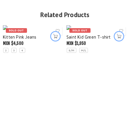
Related Products
SOLD OUT
SOLD OUT
Kitten Pink Jeans
Saint Kid Green T-shirt
MXN $
4,500
MXN $
1,950
2
3
4
S/M
M/L