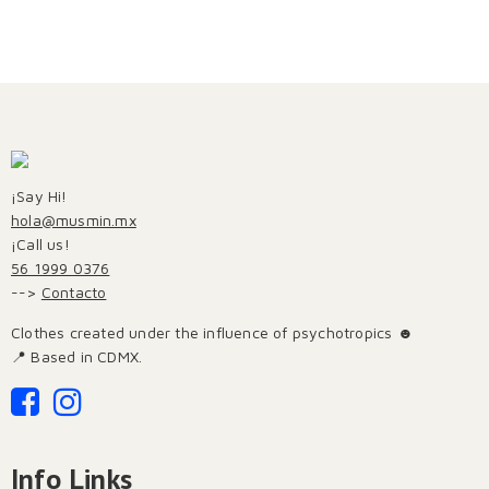
¡Say Hi!
hola@musmin.mx
¡Call us!
56 1999 0376
-->
Contacto
Clothes created under the influence of psychotropics ☻
📍 Based in CDMX.
Info Links