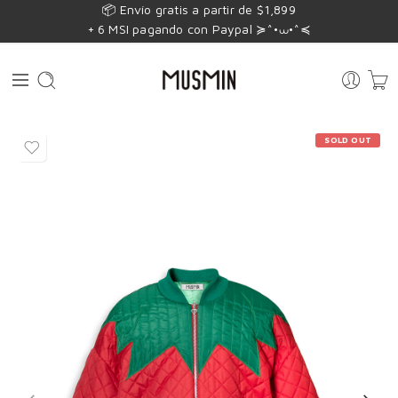
📦 Envío gratis a partir de $1,899
+ 6 MSI pagando con Paypal ≽^•⩊•^≼
SOLD OUT