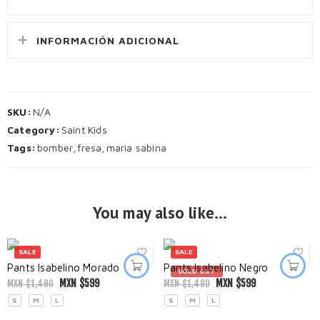
INFORMACIÓN ADICIONAL
SKU:
N/A
Category:
Saint Kids
Tags:
bomber
,
fresa
,
maria sabina
You may also like…
SALE
SALE
Pants Isabelino Morado
Pants Isabelino Negro
SOLD OUT
MXN $
599
MXN $
599
MXN $
1,490
MXN $
1,490
S
M
L
S
M
L