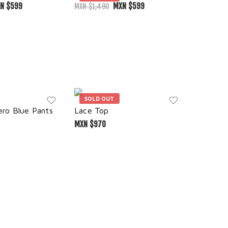
N $
599
MXN $
599
MXN $
1,490
SOLD OUT
SOLD 
ro Blue Pants
Lace Top
Saint Ki
MXN $
970
MXN $
2,0