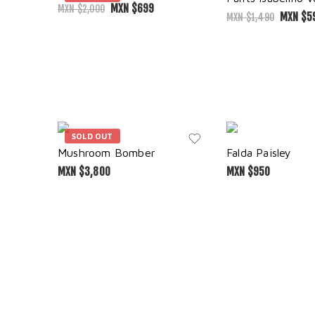
MXN $
699
MXN $
2,000
MXN $
5
MXN $
1,490
SOLD OUT
Mushroom Bomber
Falda Paisley
MXN $
3,800
MXN $
950