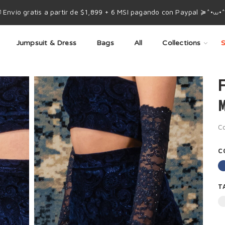
 Envío gratis a partir de $1,899 + 6 MSI pagando con Paypal ≽^•⩊•
Jumpsuit & Dress
Bags
All
Collections
S
F
M
Co
C
T