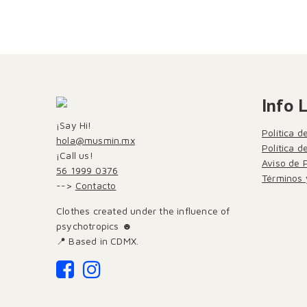
Info 
¡Say Hi!
Política d
hola@musmin.mx
Política 
¡Call us!
Aviso de 
56 1999 0376
Términos 
-->
Contacto
Clothes created under the influence of
psychotropics ☻
📍 Based in CDMX.