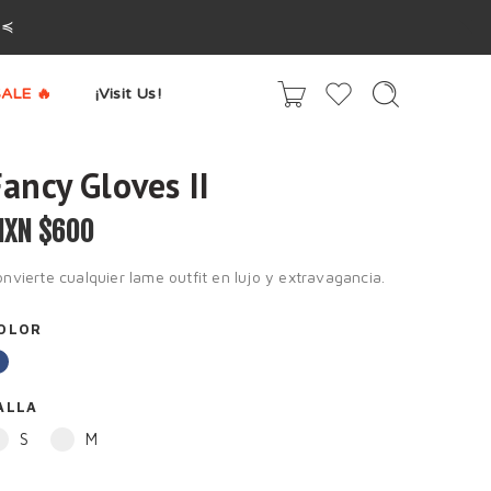
^≼
ALE 🔥
¡Visit Us!
ancy Gloves II
XN $
600
nvierte cualquier lame outfit en lujo y extravagancia.
OLOR
ALLA
S
M