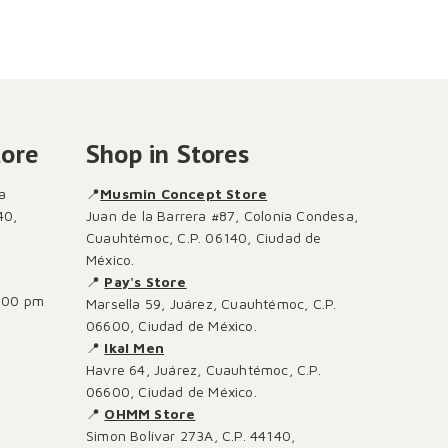
tore
Shop in Stores
a
📍
Musmin Concept Store
40,
Juan de la Barrera #87, Colonia Condesa,
Cuauhtémoc, C.P. 06140, Ciudad de
México.
📍
Pay's Store
:00 pm
Marsella 59, Juárez, Cuauhtémoc, C.P.
06600, Ciudad de México.
📍
Ikal Men
Havre 64, Juárez, Cuauhtémoc, C.P.
06600, Ciudad de México.
📍
OHMM Store
Simon Bolívar 273A, C.P. 44140,