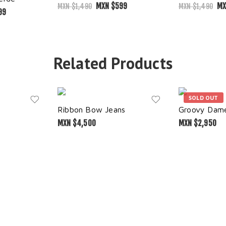
MXN $
599
MX
MXN $
1,490
MXN $
1,490
99
Related Products
SOLD OUT
Ribbon Bow Jeans
Groovy Dame
MXN $
4,500
MXN $
2,950