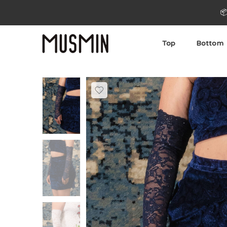

Top
Bottom