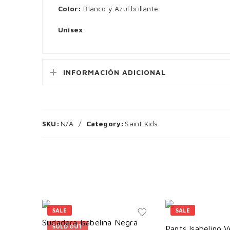
Color:
Blanco y Azul brillante.
Unisex
INFORMACIÓN ADICIONAL
SKU:
N/A
Category:
Saint Kids
SALE
SALE
Sudadera Isabelina Negra
SOLD OUT
Pants Isabelino 