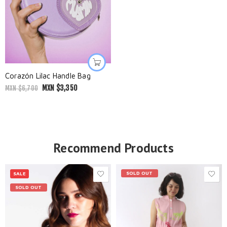
Corazón Lilac Handle Bag
MXN $
3,350
MXN $
6,700
Recommend Products
SOLD OUT
SALE
SOLD OUT