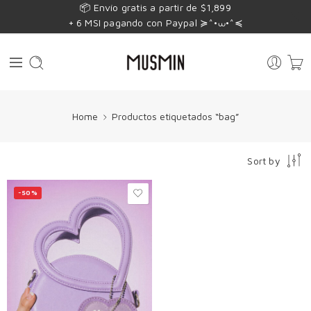
📦 Envío gratis a partir de $1,899
+ 6 MSI pagando con Paypal ≽^•⩊•^≼
Home
Productos etiquetados “bag”
Sort by
-50%