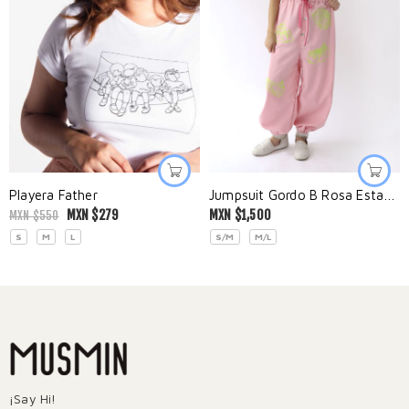
Playera Father
Jumpsuit Gordo B Rosa Estampado
MXN $
279
MXN $
1,500
MXN $
550
S
M
L
S/M
M/L
¡Say Hi!