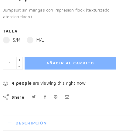
Jumpsuit sin mangas con impresión flock (texturizado
aterciopelado).
TALLA
S/M
M/L
+
AÑADIR AL CARRITO
−
4
people
are viewing this right now
Share
DESCRIPCIÓN