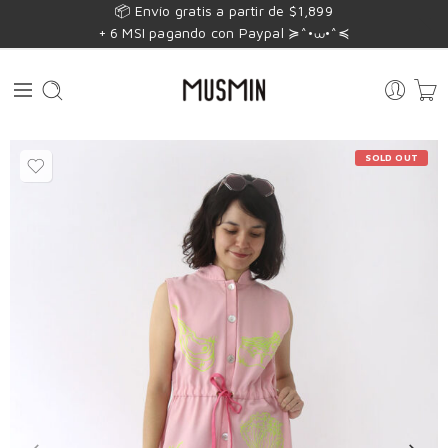
📦 Envío gratis a partir de $1,899
+ 6 MSI pagando con Paypal ≽^•⩊•^≼
SOLD OUT