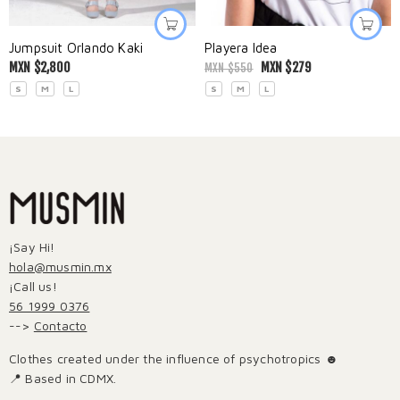
Jumpsuit Orlando Kaki
Playera Idea
MXN $
2,800
MXN $
279
MXN $
550
S
M
L
S
M
L
¡Say Hi!
hola@musmin.mx
¡Call us!
56 1999 0376
-->
Contacto
Clothes created under the influence of psychotropics ☻
📍 Based in CDMX.