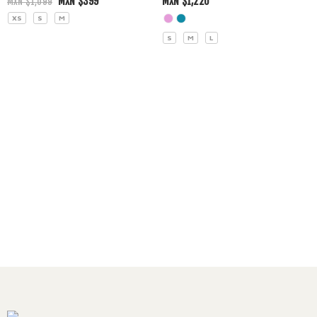
MXN $
399
MXN $
1,220
MXN $
1,099
XS
S
M
S
M
L