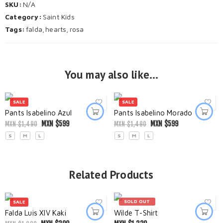
SKU:
N/A
Category:
Saint Kids
Tags:
falda
,
hearts
,
rosa
You may also like…
SALE
SALE
Pants Isabelino Azul
Pants Isabelino Morado
MXN $
599
MXN $
599
MXN $
1,490
MXN $
1,490
S
M
L
S
M
L
Related Products
SOLD OUT
SALE
Falda Luis XIV Kaki
Wilde T-Shirt