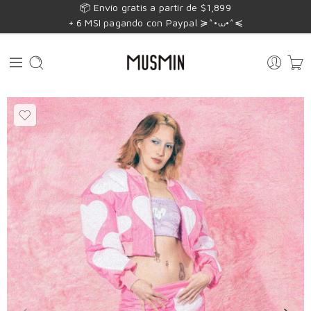
📦 Envío gratis a partir de $1,899
+ 6 MSI pagando con Paypal ≽^•⩊•^≼