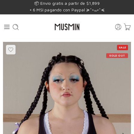
📦 Envío gratis a partir de $1,899
+ 6 MSI pagando con Paypal ≽^•⩊•^≼
SALE
SOLD OUT