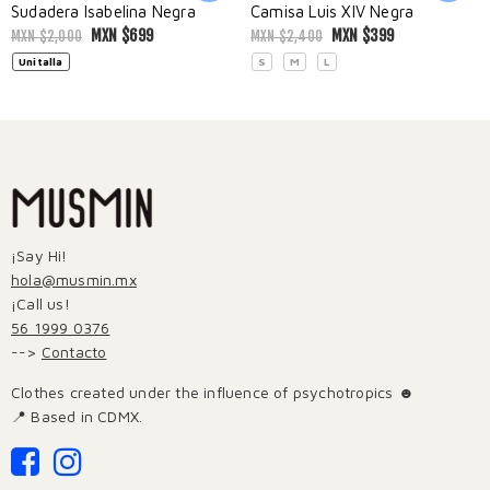
Sudadera Isabelina Negra
Camisa Luis XIV Negra
MXN $
699
MXN $
399
MXN $
2,000
MXN $
2,400
Unitalla
S
M
L
¡Say Hi!
hola@musmin.mx
¡Call us!
56 1999 0376
-->
Contacto
Clothes created under the influence of psychotropics ☻
📍 Based in CDMX.