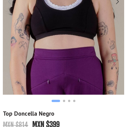
Top Doncella Negro
MXN $
399
MXN $
814