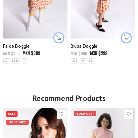
Falda Doggie
Blusa Doggie
MXN $
399
MXN $
299
MXN $
900
MXN $
600
S
M
L
S
M
L
Recommend Products
SOLD OUT
SALE
SOLD OUT