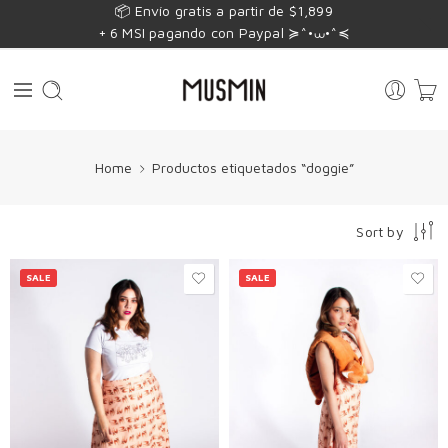
📦 Envío gratis a partir de $1,899
+ 6 MSI pagando con Paypal ≽^•⩊•^≼
Home
Productos etiquetados “doggie”
Sort by
SALE
SALE