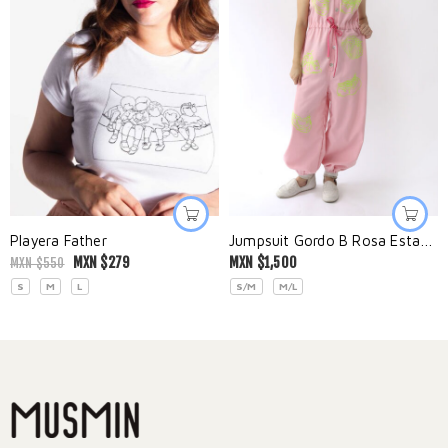
Playera Father
Jumpsuit Gordo B Rosa Estampado
MXN $
279
MXN $
1,500
MXN $
550
S
M
L
S/M
M/L