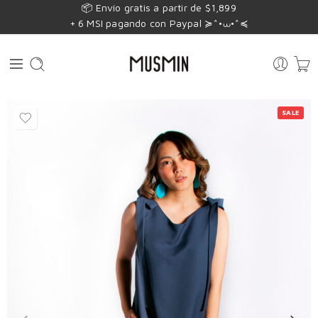
📦 Envío gratis a partir de $1,899
+ 6 MSI pagando con Paypal ≽^•⩊•^≼
SALE