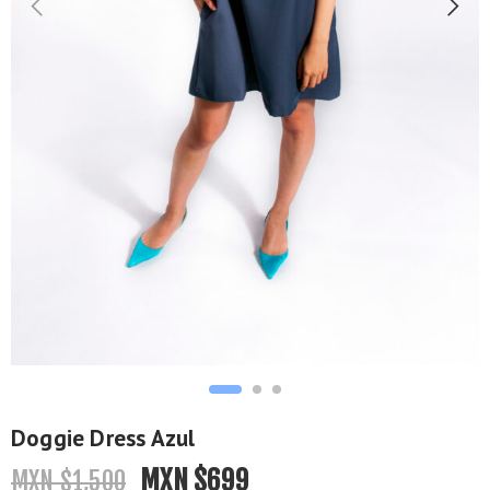
Doggie Dress Azul
MXN $
699
MXN $
1,500