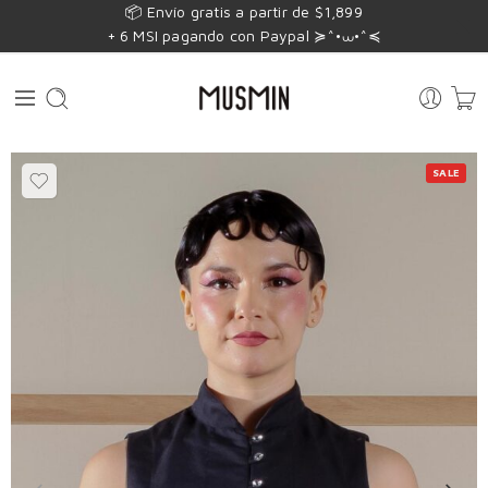
📦 Envío gratis a partir de $1,899
+ 6 MSI pagando con Paypal ≽^•⩊•^≼
SALE