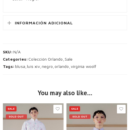
INFORMACIÓN ADICIONAL
SKU:
N/A
Categories:
Colección Orlando
,
Sale
Tags:
blusa
,
luis xiv
,
negro
,
orlando
,
virginia woolf
You may also like…
SALE
SALE
SOLD OUT
SOLD OUT