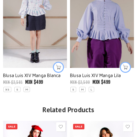
Blusa Luis XIV Manga Blanca
Blusa Luis XIV Manga Lila
MXN $
499
MXN $
499
MXN $
2,581
MXN $
2,500
XS
S
M
S
M
L
Related Products
SALE
SALE