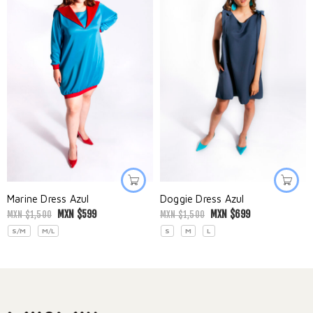
Marine Dress Azul
Doggie Dress Azul
MXN $
599
MXN $
699
MXN $
1,500
MXN $
1,500
S/M
M/L
S
M
L