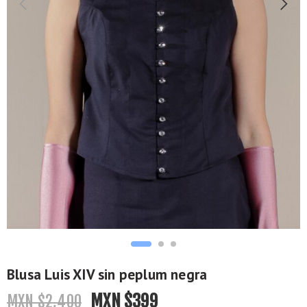
Blusa Luis XIV sin peplum negra
MXN $
399
MXN $
2,400