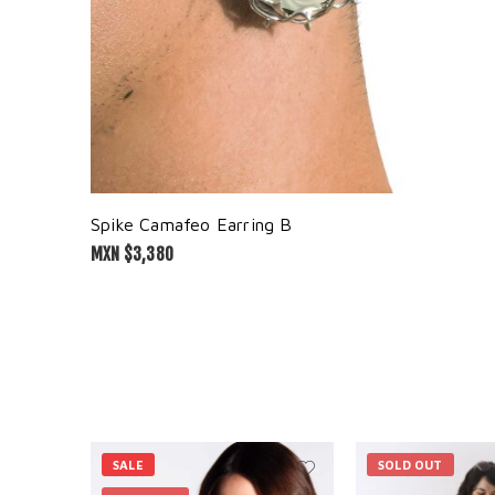
Spike Camafeo Earring B
MXN $
3,380
SALE
SOLD OUT