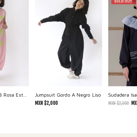
SOLD OUT
Jumpsuit Gordo B Rosa Estampado
Jumpsuit Gordo A Negro Liso
Sudadera Isa
MXN $
2,000
MX
MXN $
2,000