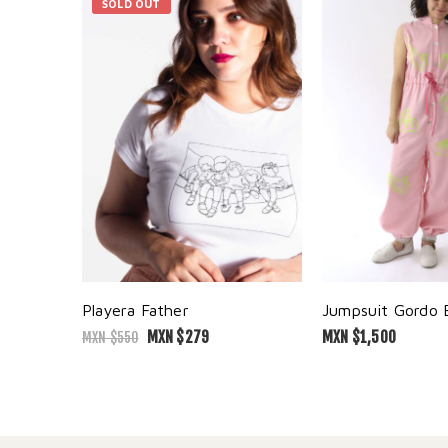
SOLD OUT
Playera Father
MXN $
279
MXN $
1,500
MXN $
550