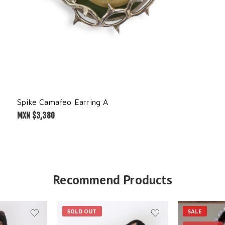
Spike Camafeo Earring A
MXN $
3,380
Recommend Products
SOLD OUT
SALE