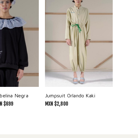
MXN $
2,00
belina Negra
Jumpsuit Orlando Kaki
N $
699
MXN $
2,800