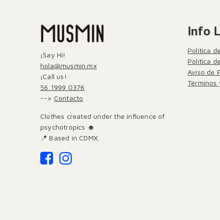
Info 
Política d
¡Say Hi!
Política 
hola@musmin.mx
Aviso de 
¡Call us!
Términos 
56 1999 0376
-->
Contacto
Clothes created under the influence of
psychotropics ☻
📍 Based in CDMX.