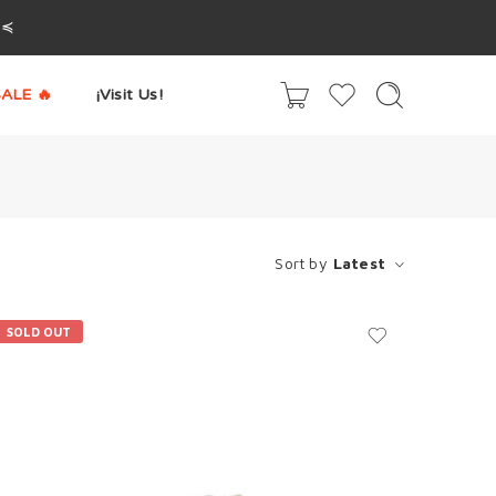
^≼
ALE 🔥
¡Visit Us!
Sort by
Latest
SOLD OUT