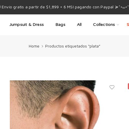
 Envío gratis a partir de $1,899 + 6 MSI pagando con Paypal ≽^•⩊•
Jumpsuit & Dress
Bags
All
Collections
S
Home
Productos etiquetados “plata”