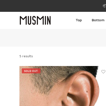

Top
Bottom
5 results
SOLD OUT