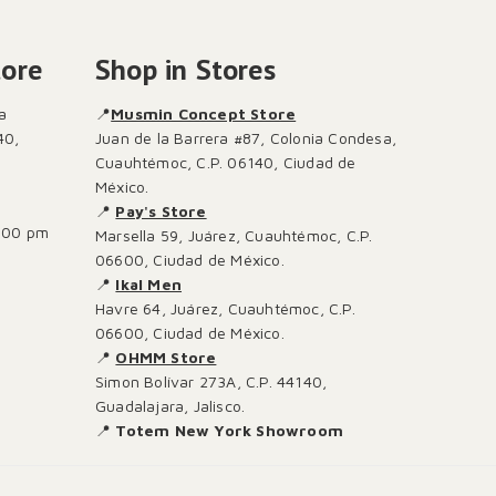
tore
Shop in Stores
a
📍
Musmin Concept Store
40,
Juan de la Barrera #87, Colonia Condesa,
Cuauhtémoc, C.P. 06140, Ciudad de
México.
📍
Pay's Store
:00 pm
Marsella 59, Juárez, Cuauhtémoc, C.P.
06600, Ciudad de México.
📍
Ikal Men
Havre 64, Juárez, Cuauhtémoc, C.P.
06600, Ciudad de México.
📍
OHMM Store
Simon Bolívar 273A, C.P. 44140,
Guadalajara, Jalisco.
📍
Totem New York Showroom