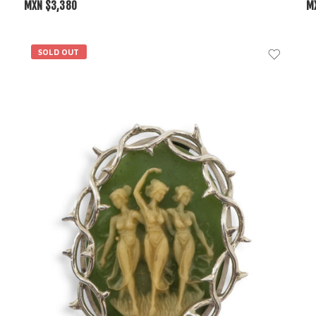
MXN $
3,380
M
SOLD OUT