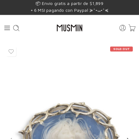
📦 Envío gratis a partir de $1,899
+ 6 MSI pagando con Paypal ≽^•⩊•^≼
SOLD OUT