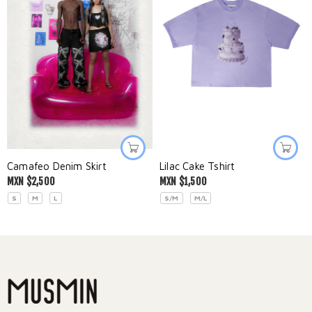
Camafeo Denim Skirt
Lilac Cake Tshirt
MXN $
2,500
MXN $
1,500
S
M
L
S/M
M/L