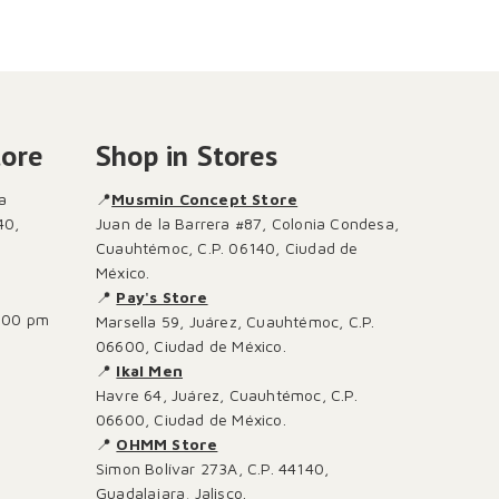
tore
Shop in Stores
a
📍
Musmin Concept Store
40,
Juan de la Barrera #87, Colonia Condesa,
Cuauhtémoc, C.P. 06140, Ciudad de
México.
📍
Pay's Store
:00 pm
Marsella 59, Juárez, Cuauhtémoc, C.P.
06600, Ciudad de México.
📍
Ikal Men
Havre 64, Juárez, Cuauhtémoc, C.P.
06600, Ciudad de México.
📍
OHMM Store
Simon Bolívar 273A, C.P. 44140,
Guadalajara, Jalisco.