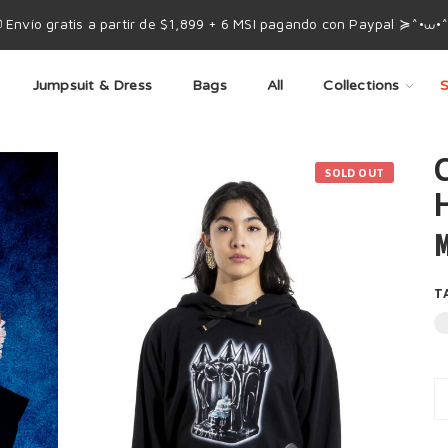
 Envío gratis a partir de $1,899 + 6 MSI pagando con Paypal ≽^•⩊•
Jumpsuit & Dress
Bags
All
Collections
S
C
SOLD OUT
M
T