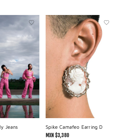
ly Jeans
Spike Camafeo Earring D
Cat Gre
MXN $
3,380
MXN $
1,2