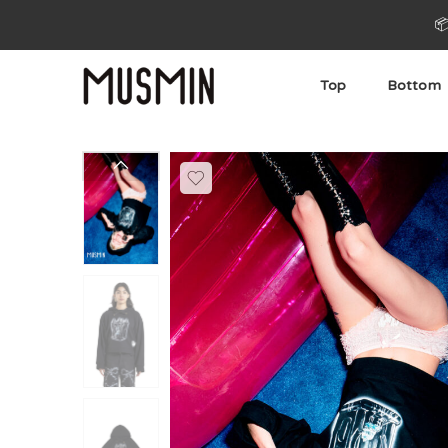

Top
Bottom