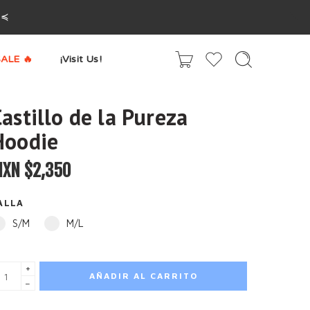
^≼
ALE 🔥
¡Visit Us!
astillo de la Pureza
Hoodie
XN $
2,350
ALLA
S/M
M/L
+
AÑADIR AL CARRITO
−