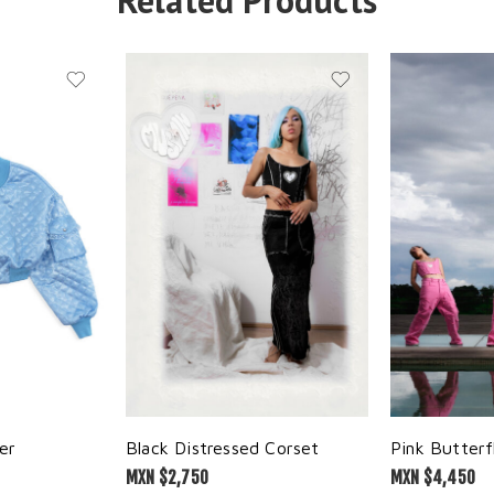
Related Products
er
Black Distressed Corset
Pink Butterf
MXN $
2,750
MXN $
4,450