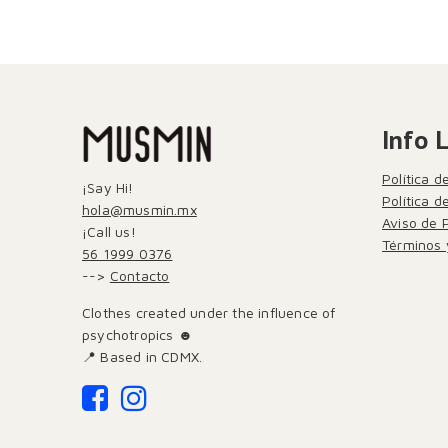
Info 
Política d
¡Say Hi!
Política 
hola@musmin.mx
Aviso de 
¡Call us!
Términos 
56 1999 0376
-->
Contacto
Clothes created under the influence of
psychotropics ☻
📍 Based in CDMX.