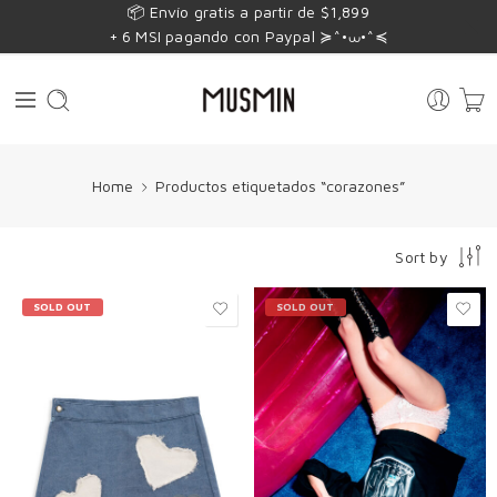
📦 Envío gratis a partir de $1,899
+ 6 MSI pagando con Paypal ≽^•⩊•^≼
Home
Productos etiquetados “corazones”
Sort by
SOLD OUT
SOLD OUT