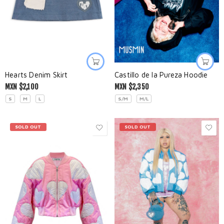
Hearts Denim Skirt
Castillo de la Pureza Hoodie
MXN $
2,100
MXN $
2,350
S
M
L
S/M
M/L
SOLD OUT
SOLD OUT