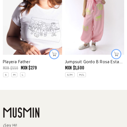
Playera Father
Jumpsuit Gordo B Rosa Estampado
MXN $
279
MXN $
1,500
MXN $
550
S
M
L
S/M
M/L
¡Say Hi!