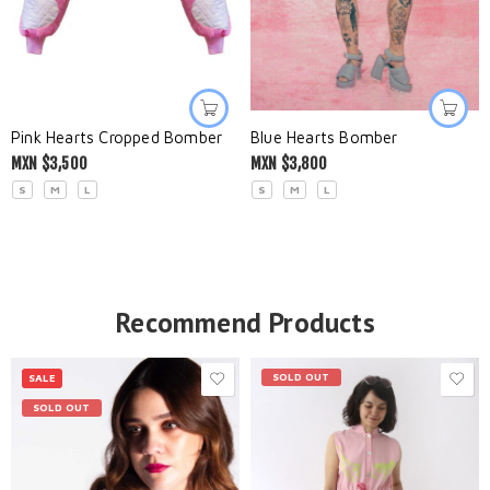
Pink Hearts Cropped Bomber
Blue Hearts Bomber
MXN $
3,500
MXN $
3,800
S
M
L
S
M
L
Recommend Products
SOLD OUT
SALE
SOLD OUT