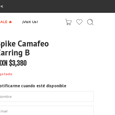
^≼
ALE 🔥
¡Visit Us!
Spike Camafeo
Earring B
XN $
3,380
gotado
otificarme cuando esté disponible