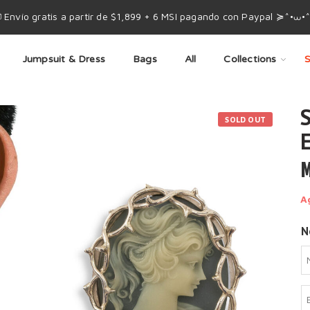
 Envío gratis a partir de $1,899 + 6 MSI pagando con Paypal ≽^•⩊•
Jumpsuit & Dress
Bags
All
Collections
S
SOLD OUT
M
A
N