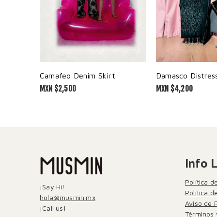
Camafeo Denim Skirt
Damasco Distress
MXN $
2,500
MXN $
4,200
Info 
Política d
¡Say Hi!
Política 
hola@musmin.mx
Aviso de 
¡Call us!
Términos 