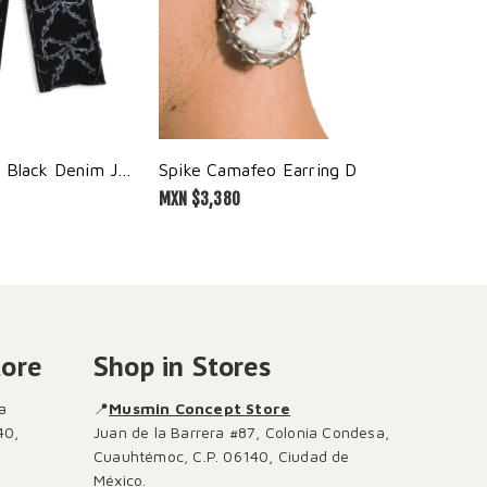
Spike Ribbon Black Denim Jeans
Spike Camafeo Earring D
Royal Ca
MXN $
3,380
MXN $
1,1
tore
Shop in Stores
a
📍
Musmin Concept Store
40,
Juan de la Barrera #87, Colonia Condesa,
Cuauhtémoc, C.P. 06140, Ciudad de
México.