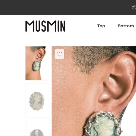

Top
Bottom