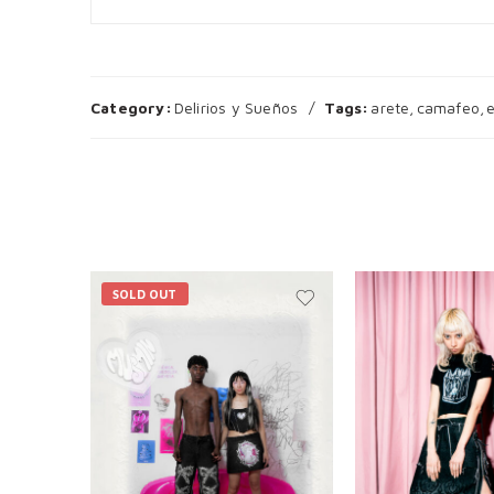
Category:
Delirios y Sueños
Tags:
arete
,
camafeo
,
SOLD OUT