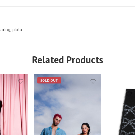
earing
,
plata
Related Products
SOLD OUT