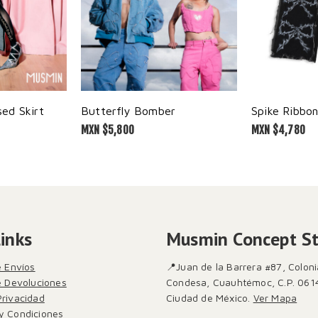
ed Skirt
Butterfly Bomber
MXN $
5,800
MXN $
4,780
Links
Musmin Concept S
e Envíos
📍Juan de la Barrera #87, Coloni
de Devoluciones
Condesa, Cuauhtémoc, C.P. 061
Privacidad
Ciudad de México.
Ver Mapa
y Condiciones