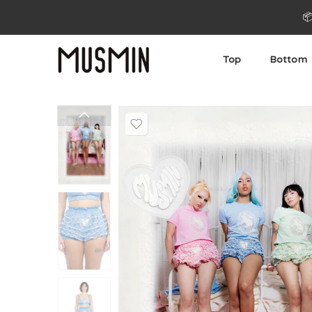

Top
Bottom