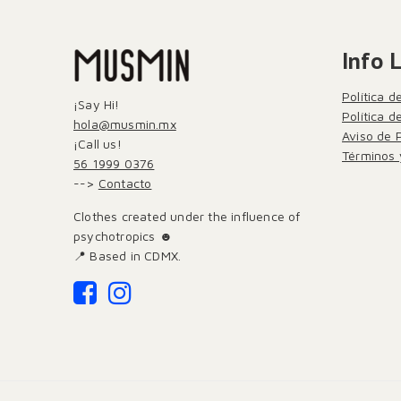
Info 
Política d
¡Say Hi!
Política 
hola@musmin.mx
Aviso de 
¡Call us!
Términos 
56 1999 0376
-->
Contacto
Clothes created under the influence of
psychotropics ☻
📍 Based in CDMX.