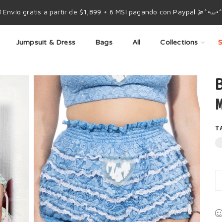
 Envío gratis a partir de $1,899 + 6 MSI pagando con Paypal ≽^•⩊•
Jumpsuit & Dress
Bags
All
Collections
S
M
T