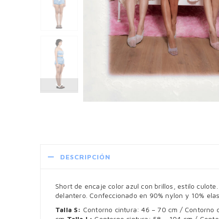
DESCRIPCIÓN
Short de encaje color azul con brillos, estilo culo
delantero. Confeccionado en 90% nylon y 10% elas
Talla S:
Contorno cintura: 46 – 70 cm / Contorno c
cm
Talla L:
Contorno cintura: 58 – 104 cm / Conto