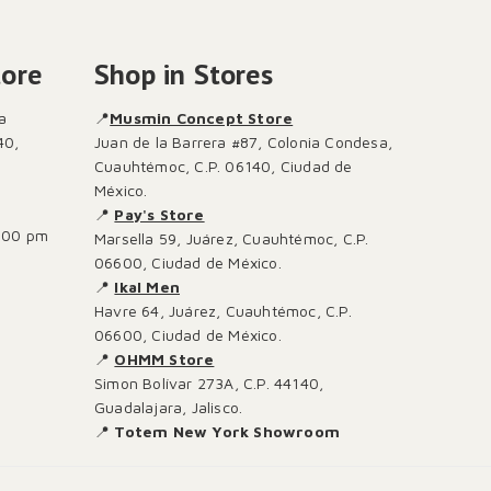
tore
Shop in Stores
a
📍
Musmin Concept Store
40,
Juan de la Barrera #87, Colonia Condesa,
Cuauhtémoc, C.P. 06140, Ciudad de
México.
📍
Pay's Store
:00 pm
Marsella 59, Juárez, Cuauhtémoc, C.P.
06600, Ciudad de México.
📍
Ikal Men
Havre 64, Juárez, Cuauhtémoc, C.P.
06600, Ciudad de México.
📍
OHMM Store
Simon Bolívar 273A, C.P. 44140,
Guadalajara, Jalisco.
📍
Totem New York Showroom