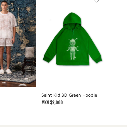
Saint Kid 3D Green Hoodie
Lilac La
MXN $
2,000
MXN $
1,1