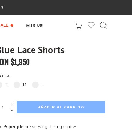
^≼
ALE 🔥
¡Visit Us!
Blue Lace Shorts
XN $
1,950
ALLA
S
M
L
+
AÑADIR AL CARRITO
−
9
people
are viewing this right now