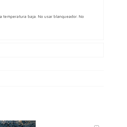
 a temperatura baja. No usar blanqueador. No
SOLD 