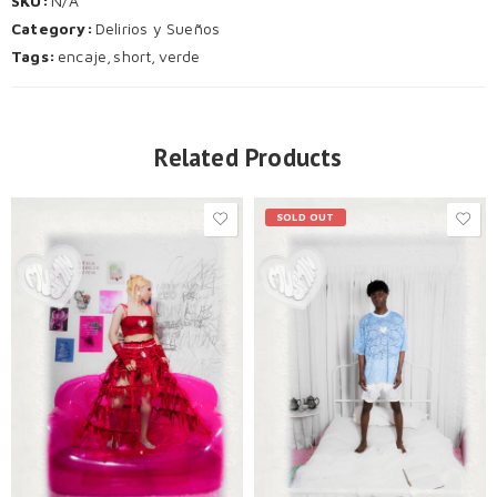
SKU:
N/A
Category:
Delirios y Sueños
Tags:
encaje
,
short
,
verde
Related Products
SOLD OUT