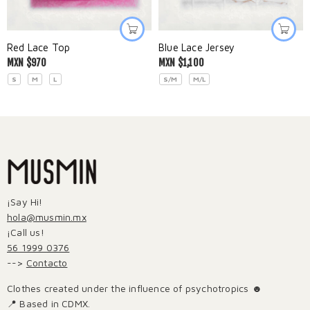
Red Lace Top
Blue Lace Jersey
MXN $
970
MXN $
1,100
S
M
L
S/M
M/L
¡Say Hi!
hola@musmin.mx
¡Call us!
56 1999 0376
-->
Contacto
Clothes created under the influence of psychotropics ☻
📍 Based in CDMX.