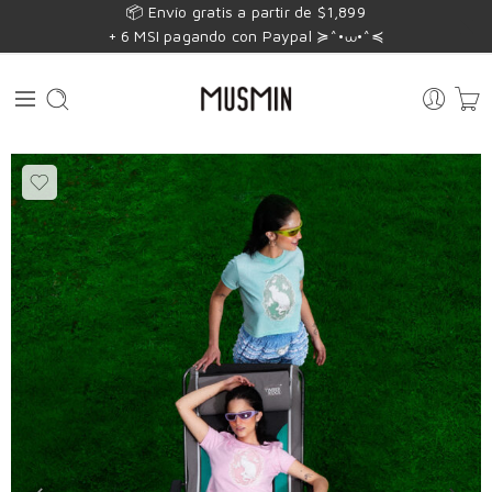
📦 Envío gratis a partir de $1,899
+ 6 MSI pagando con Paypal ≽^•⩊•^≼