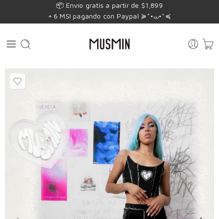
📦 Envío gratis a partir de $1,899
+ 6 MSI pagando con Paypal ≽^•⩊•^≼