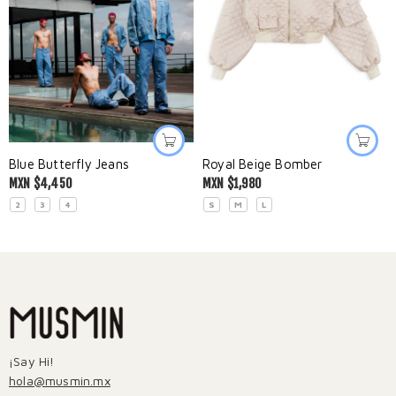
Blue Butterfly Jeans
Royal Beige Bomber
MXN $
4,450
MXN $
1,980
2
3
4
S
M
L
¡Say Hi!
hola@musmin.mx