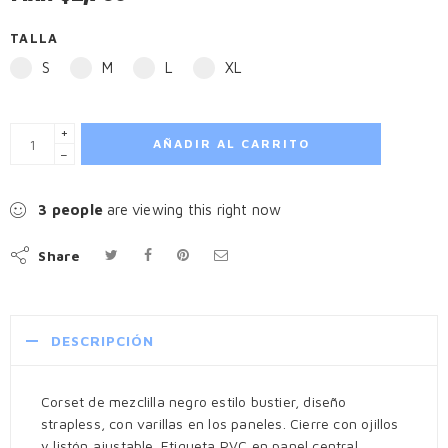
TALLA
S
M
L
XL
+
AÑADIR AL CARRITO
−
3
people
are viewing this right now
Share
DESCRIPCIÓN
Corset de mezclilla negro estilo bustier, diseño
strapless, con varillas en los paneles. Cierre con ojillos
y listón ajustable. Etiqueta PVC en panel central