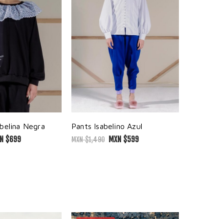
belina Negra
Pants Isabelino Azul
N $
699
MXN $
599
MXN $
1,490