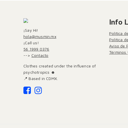
Info 
¡Say Hi!
Política d
hola@musmin.mx
Política 
¡Call us!
Aviso de 
56 1999 0376
Términos 
-->
Contacto
Clothes created under the influence of
psychotropics ☻
📍 Based in CDMX.