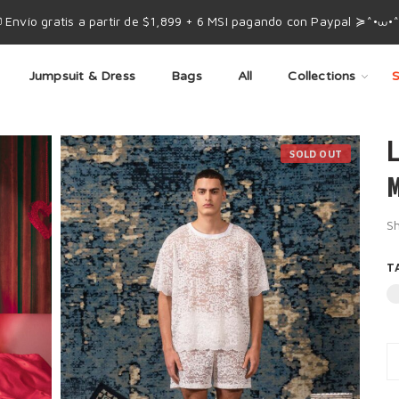
 Envío gratis a partir de $1,899 + 6 MSI pagando con Paypal ≽^•⩊•
Jumpsuit & Dress
Bags
All
Collections
S
SOLD OUT
M
Sh
T