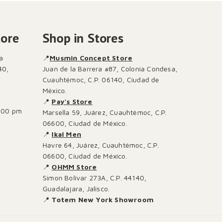
tore
Shop in Stores
a
📍
Musmin Concept Store
40,
Juan de la Barrera #87, Colonia Condesa,
Cuauhtémoc, C.P. 06140, Ciudad de
México.
📍
Pay's Store
:00 pm
Marsella 59, Juárez, Cuauhtémoc, C.P.
06600, Ciudad de México.
📍
Ikal Men
Havre 64, Juárez, Cuauhtémoc, C.P.
06600, Ciudad de México.
📍
OHMM Store
Simon Bolívar 273A, C.P. 44140,
Guadalajara, Jalisco.
📍
Totem New York Showroom