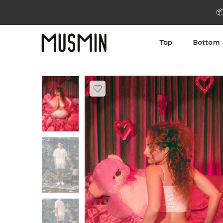

Top
Bottom