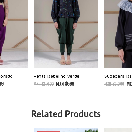
Morado
Pants Isabelino Verde
Sudadera Isa
99
MXN $
599
MX
MXN $
1,490
MXN $
2,000
Related Products