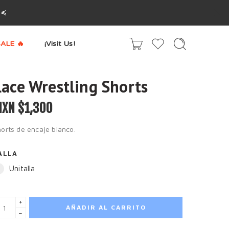
^≼
ALE 🔥
¡Visit Us!
Lace Wrestling Shorts
XN $
1,300
orts de encaje blanco.
ALLA
Unitalla
+
AÑADIR AL CARRITO
−