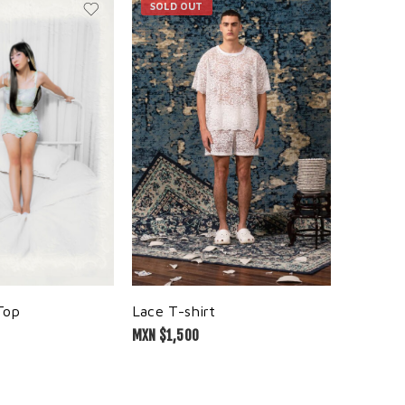
SOLD OUT
Top
Saint K
Lace T-shirt
MXN $
3,0
MXN $
1,500