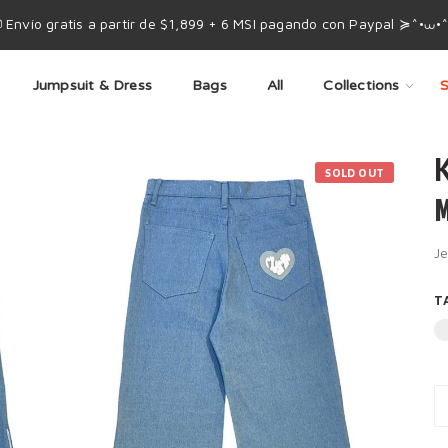
 Envío gratis a partir de $1,899 + 6 MSI pagando con Paypal ≽^•⩊•
Jumpsuit & Dress
Bags
All
Collections
S
SOLD OUT
M
J
T