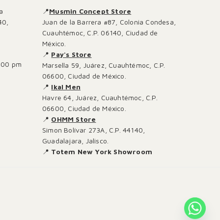
a
📍
Musmin Concept Store
40,
Juan de la Barrera #87, Colonia Condesa,
Cuauhtémoc, C.P. 06140, Ciudad de
México.
📍
Pay's Store
:00 pm
Marsella 59, Juárez, Cuauhtémoc, C.P.
06600, Ciudad de México.
📍
Ikal Men
Havre 64, Juárez, Cuauhtémoc, C.P.
06600, Ciudad de México.
📍
OHMM Store
Simon Bolívar 273A, C.P. 44140,
Guadalajara, Jalisco.
📍
Totem New York Showroom