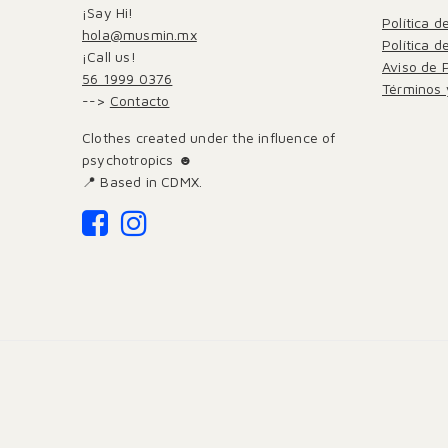
¡Say Hi!
Política d
hola@musmin.mx
Política 
¡Call us!
Aviso de 
56 1999 0376
Términos 
-->
Contacto
Clothes created under the influence of
psychotropics ☻
📍 Based in CDMX.