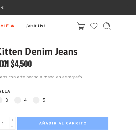
^≼
ALE 🔥
¡Visit Us!
Kitten Denim Jeans
XN $
4,500
eans con arte hecho a mano en aerógrafo.
ALLA
3
4
5
+
AÑADIR AL CARRITO
−