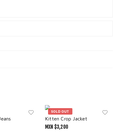
SOLD OUT
SOLD 
Jeans
Kitten Crop Jacket
Strawbe
MXN $
3,200
MXN $
3,8