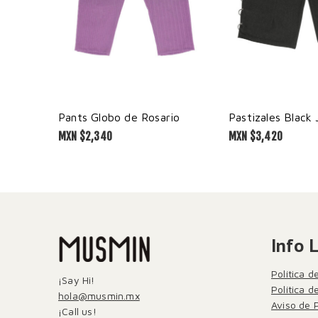
Pants Globo de Rosario
Pastizales Black 
MXN $
2,340
MXN $
3,420
Info 
Política d
¡Say Hi!
Política 
hola@musmin.mx
Aviso de 
¡Call us!