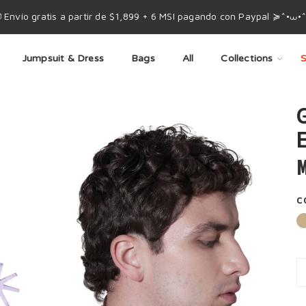
 Envío gratis a partir de $1,899 + 6 MSI pagando con Paypal ≽^•⩊•
Jumpsuit & Dress
Bags
All
Collections
S
M
C