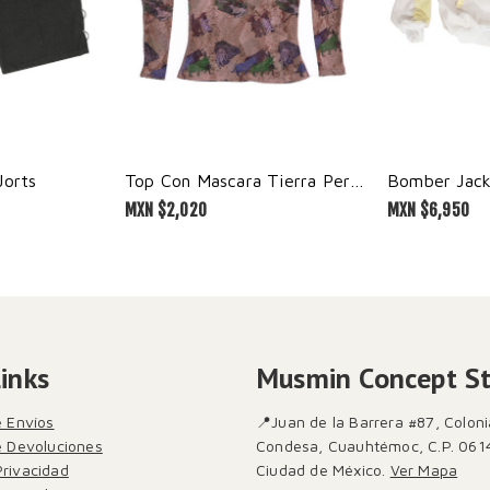
Jorts
Top Con Mascara Tierra Perlada
Bomber Jack
MXN $
2,020
MXN $
6,950
Links
Musmin Concept S
e Envíos
📍Juan de la Barrera #87, Coloni
de Devoluciones
Condesa, Cuauhtémoc, C.P. 061
Privacidad
Ciudad de México.
Ver Mapa