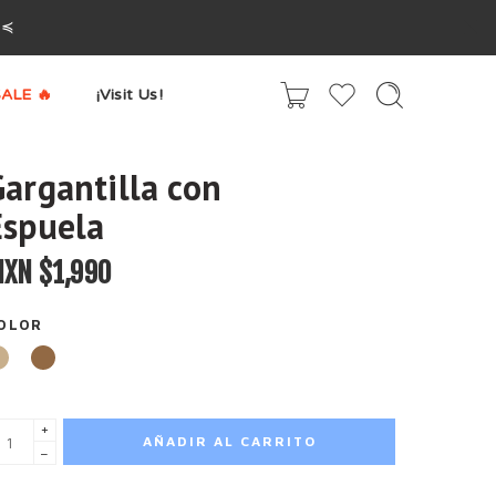
^≼
ALE 🔥
¡Visit Us!
Gargantilla con
Espuela
XN $
1,990
OLOR
+
AÑADIR AL CARRITO
−