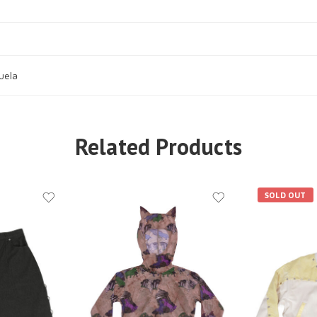
uela
Related Products
SOLD OUT