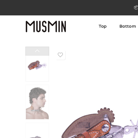

Top
Bottom