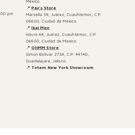
México.
📍
Pay's Store
:00 pm
Marsella 59, Juárez, Cuauhtémoc, C.P.
06600, Ciudad de México.
📍
Ikal Men
Havre 64, Juárez, Cuauhtémoc, C.P.
06600, Ciudad de México.
📍
OHMM Store
Simon Bolívar 273A, C.P. 44140,
Guadalajara, Jalisco.
📍
Totem New York Showroom