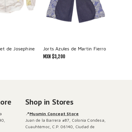
et de Josephine
Jorts Azules de Martin Fierro
MXN $
3,200
MXN $
2,0
tore
Shop in Stores
a
📍
Musmin Concept Store
40,
Juan de la Barrera #87, Colonia Condesa,
Cuauhtémoc, C.P. 06140, Ciudad de