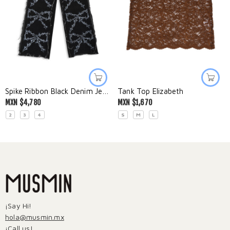
Spike Ribbon Black Denim Jeans
Tank Top Elizabeth
MXN $
4,780
MXN $
1,670
2
3
4
S
M
L
¡Say Hi!
hola@musmin.mx
¡Call us!