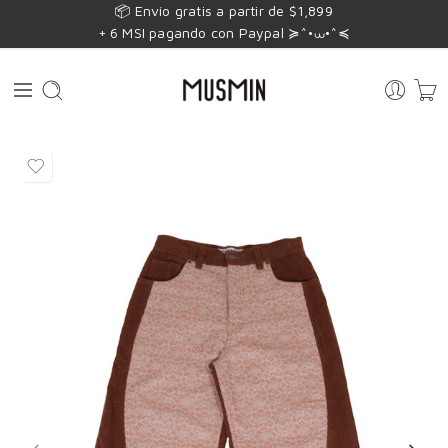
📦 Envío gratis a partir de $1,899
+ 6 MSI pagando con Paypal ≽^•⩊•^≼