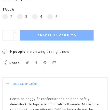
TALLA
2
3
4
5
+
AÑADIR AL CARRITO
−
9
people
are viewing this right now
Share
DESCRIPCIÓN
Pantalón baggy fit confeccionado en pana café y
deadstock de tapicería con gráfico floreado. Modelo de
cinco bolsillos con etiqueta PVC en bolsa de parche