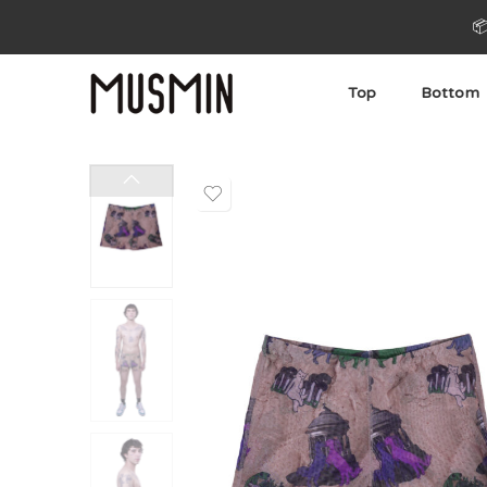

Top
Bottom