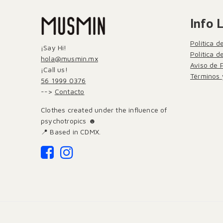
Info 
Política d
¡Say Hi!
Política 
hola@musmin.mx
Aviso de 
¡Call us!
Términos 
56 1999 0376
-->
Contacto
Clothes created under the influence of
psychotropics ☻
📍 Based in CDMX.