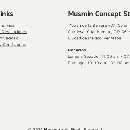
Links
Musmin Concept S
e Envíos
📍Juan de la Barrera #87, Coloni
de Devoluciones
Condesa, Cuauhtémoc, C.P. 061
Privacidad
Ciudad de México.
Ver Mapa
y Condiciones
Horarios:
Lunes a Sábado: 11:00 am - 07
Domingo: 10:00 am - 04:00 pm
© 2026
Musmin
- All Rights Reserved