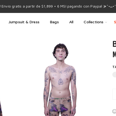
 Envío gratis a partir de $1,899 + 6 MSI pagando con Paypal ≽^•⩊•
Jumpsuit & Dress
Bags
All
Collections
S
B
M
T