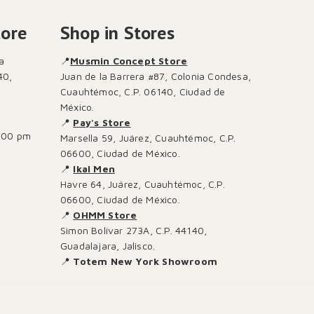
tore
Shop in Stores
a
📍
Musmin Concept Store
40,
Juan de la Barrera #87, Colonia Condesa,
Cuauhtémoc, C.P. 06140, Ciudad de
México.
📍
Pay's Store
:00 pm
Marsella 59, Juárez, Cuauhtémoc, C.P.
06600, Ciudad de México.
📍
Ikal Men
Havre 64, Juárez, Cuauhtémoc, C.P.
06600, Ciudad de México.
📍
OHMM Store
Simon Bolívar 273A, C.P. 44140,
Guadalajara, Jalisco.
📍
Totem New York Showroom