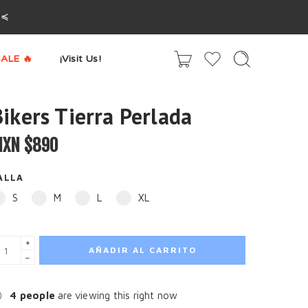
^≼
ALE 🔥
¡Visit Us!
ikers Tierra Perlada
XN $
890
ALLA
S
M
L
XL
+
AÑADIR AL CARRITO
−
4
people
are viewing this right now