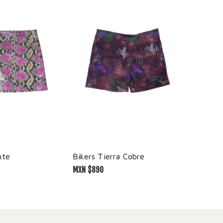
nte
Bikers Tierra Cobre
Garganti
MXN $
890
MXN $
1,9