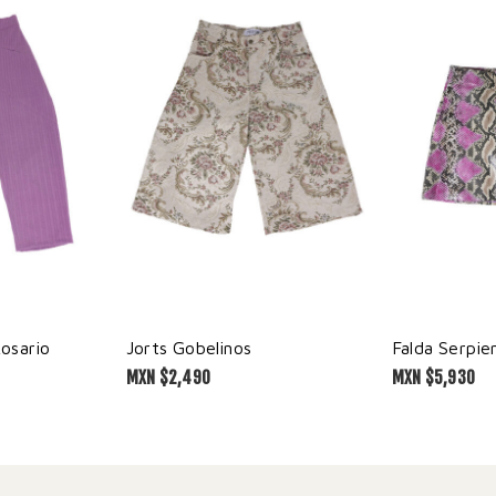
osario
Jorts Gobelinos
Falda Serpie
MXN $
2,490
MXN $
5,930