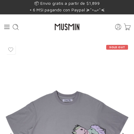
📦 Envío gratis a partir de $1,899
+ 6 MSI pagando con Paypal ≽^•⩊•^≼
SOLD OUT