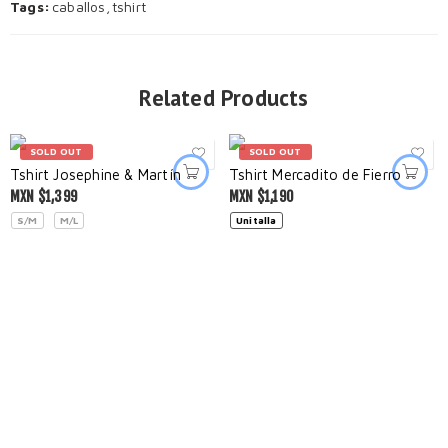
Tags:
caballos
,
tshirt
Related Products
SOLD OUT
SOLD OUT
Tshirt Josephine & Martín
Tshirt Mercadito de Fierro
MXN $
1,399
MXN $
1,190
S/M
M/L
Unitalla