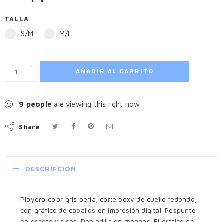
TALLA
S/M
M/L
+
AÑADIR AL CARRITO
−
9
people
are viewing this right now
Share
DESCRIPCIÓN
Playera color gris perla, corte boxy de cuello redondo,
con gráfico de caballos en impresión digital. Pespunte
en escote y sisas. Dobladillo en mangas. El gráfico de