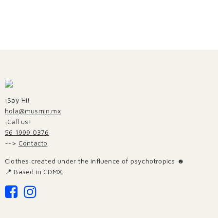
¡Say Hi!
hola@musmin.mx
¡Call us!
56 1999 0376
-->
Contacto
Clothes created under the influence of psychotropics ☻
📍 Based in CDMX.