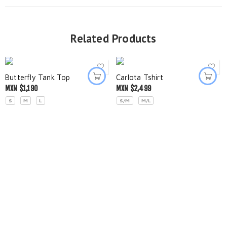
Related Products
Butterfly Tank Top
Carlota Tshirt
MXN $
1,190
MXN $
2,499
S
M
L
S/M
M/L