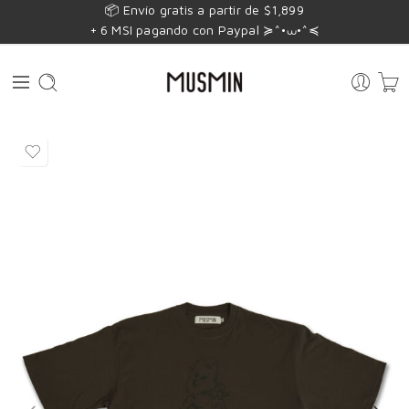
📦 Envío gratis a partir de $1,899
+ 6 MSI pagando con Paypal ≽^•⩊•^≼