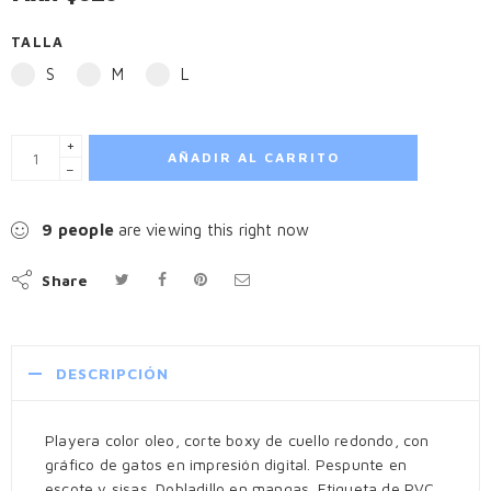
TALLA
S
M
L
+
AÑADIR AL CARRITO
−
9
people
are viewing this right now
Share
DESCRIPCIÓN
Playera color oleo, corte boxy de cuello redondo, con
gráfico de gatos en impresión digital. Pespunte en
escote y sisas. Dobladillo en mangas. Etiqueta de PVC