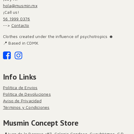
hola@musmin.mx
¡Call us!
56 1999 0376
-->
Contacto
Clothes created under the influence of psychotropics ☻
📍 Based in CDMX.
Info Links
Política de Envíos
Política de Devoluciones
Aviso de Privacidad
Términos y Condiciones
Musmin Concept Store
📍Juan de la Barrera #87, Colonia Condesa, Cuauhtémoc, C.P.