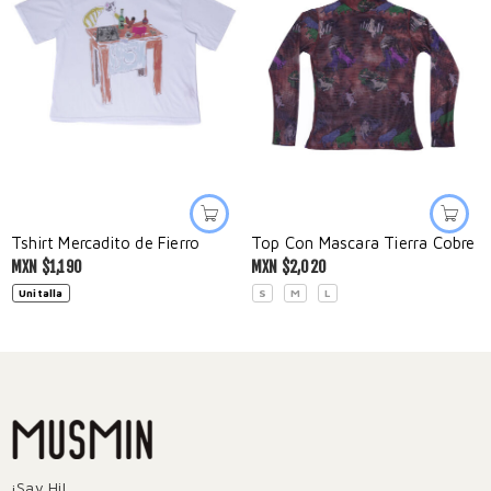
Tshirt Mercadito de Fierro
Top Con Mascara Tierra Cobre
MXN $
1,190
MXN $
2,020
Unitalla
S
M
L
¡Say Hi!