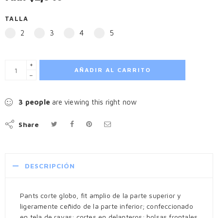
TALLA
2
3
4
5
+
AÑADIR AL CARRITO
−
3
people
are viewing this right now
Share
DESCRIPCIÓN
Pants corte globo, fit amplio de la parte superior y
ligeramente ceñido de la parte inferior; confeccionado
en tela de rayas; cortes en delanteros; bolsas frontales