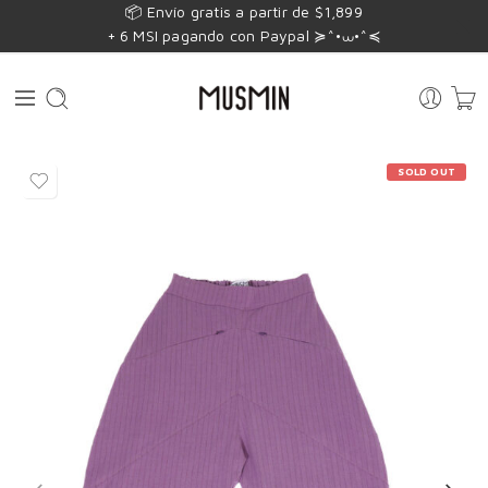
📦 Envío gratis a partir de $1,899
+ 6 MSI pagando con Paypal ≽^•⩊•^≼
SOLD OUT