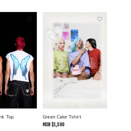
ank Top
Green Cake Tshirt
Tank Top
MXN $
1,500
MXN $
99