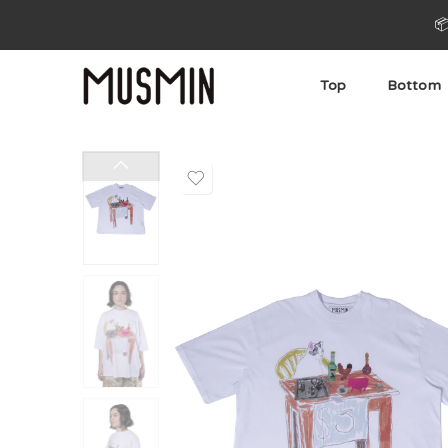

Top
Bottom