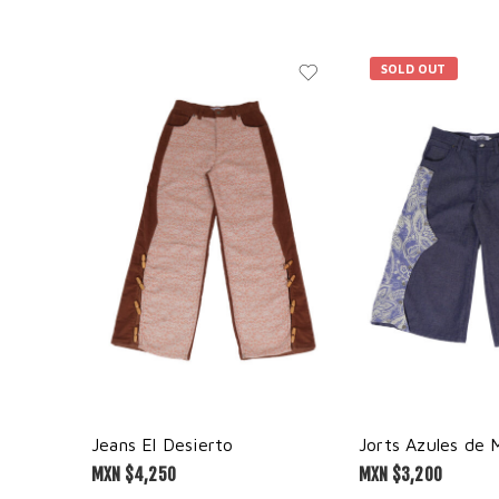
SOLD OUT
Jeans El Desierto
Jorts Azules de M
MXN $
4,250
MXN $
3,200