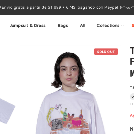
 Envío gratis a partir de $1,899 + 6 MSI pagando con Paypal ≽^•⩊•
Jumpsuit & Dress
Bags
All
Collections
S
SOLD OUT
M
T
L
A
N