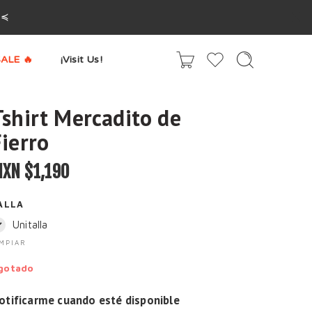
^≼
ALE 🔥
¡Visit Us!
Tshirt Mercadito de
Fierro
XN $
1,190
ALLA
Unitalla
IMPIAR
gotado
otificarme cuando esté disponible