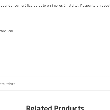
o redondo, con gráfico de gato en impresión digital. Pespunte en esco
echo: cm
tito
,
tshirt
Related Products