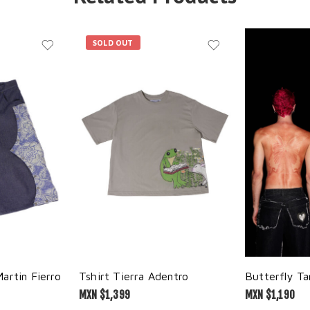
SOLD OUT
artin Fierro
Tshirt Tierra Adentro
Butterfly T
MXN $
1,399
MXN $
1,190