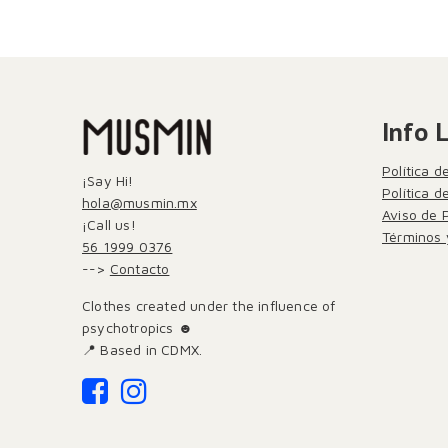
Info 
Política d
¡Say Hi!
Política 
hola@musmin.mx
Aviso de 
¡Call us!
Términos 
56 1999 0376
-->
Contacto
Clothes created under the influence of
psychotropics ☻
📍 Based in CDMX.