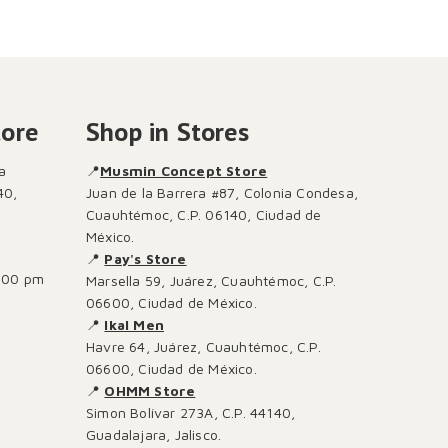
tore
Shop in Stores
a
📍
Musmin Concept Store
40,
Juan de la Barrera #87, Colonia Condesa,
Cuauhtémoc, C.P. 06140, Ciudad de
México.
📍
Pay's Store
:00 pm
Marsella 59, Juárez, Cuauhtémoc, C.P.
06600, Ciudad de México.
📍
Ikal Men
Havre 64, Juárez, Cuauhtémoc, C.P.
06600, Ciudad de México.
📍
OHMM Store
Simon Bolívar 273A, C.P. 44140,
Guadalajara, Jalisco.