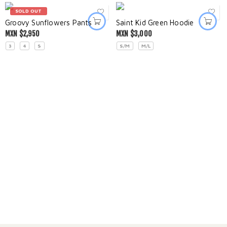
SOLD OUT
Groovy Sunflowers Pants
Saint Kid Green Hoodie
MXN $
2,950
MXN $
3,000
3
4
5
S/M
M/L