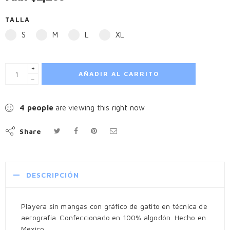
TALLA
S
M
L
XL
+
AÑADIR AL CARRITO
−
8
people
are viewing this right now
Share
DESCRIPCIÓN
Playera sin mangas con gráfico de gatito en técnica de
aerografía. Confeccionado en 100% algodón. Hecho en
México.