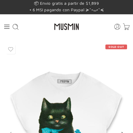
📦 Envío gratis a partir de $1,899
+ 6 MSI pagando con Paypal ≽^•⩊•^≼
SOLD OUT