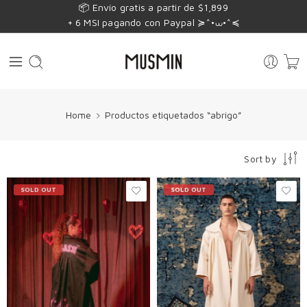
📦 Envío gratis a partir de $1,899
+ 6 MSI pagando con Paypal ≽^•⩊•^≼
Home
Productos etiquetados “abrigo”
Sort by
SOLD OUT
SOLD OUT