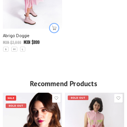
Abrigo Doggie
MXN $
899
MXN $
2,000
S
M
L
Recommend Products
SOLD OUT
SALE
SOLD OUT