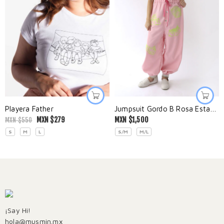
Playera Father
Jumpsuit Gordo B Rosa Estampado
MXN $
279
MXN $
1,500
MXN $
550
S
M
L
S/M
M/L
¡Say Hi!
hola@musmin.mx