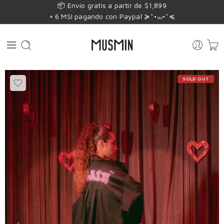
📦 Envío gratis a partir de $1,899
+ 6 MSI pagando con Paypal ≽^•⩊•^≼
SOLD OUT