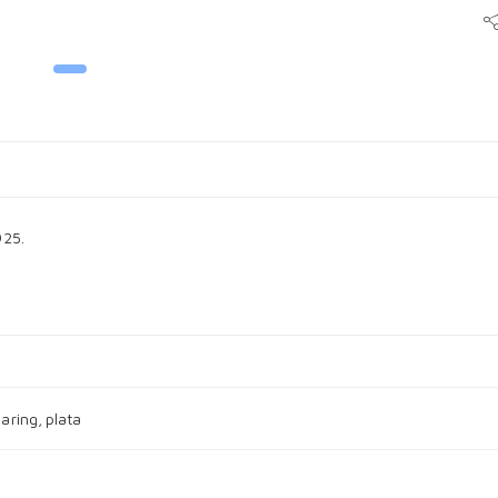
925.
earing
,
plata