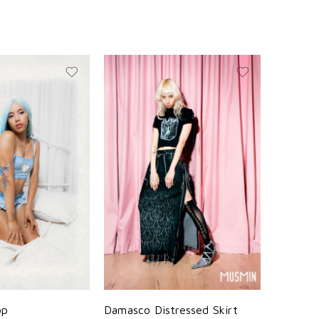
op
Damasco Distressed Skirt
Black Di