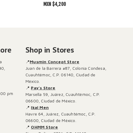
MXN $
4,200
MXN $
2,7
tore
Shop in Stores
a
📍
Musmin Concept Store
40,
Juan de la Barrera #87, Colonia Condesa,
Cuauhtémoc, C.P. 06140, Ciudad de
México.
📍
Pay's Store
:00 pm
Marsella 59, Juárez, Cuauhtémoc, C.P.
06600, Ciudad de México.
📍
Ikal Men
Havre 64, Juárez, Cuauhtémoc, C.P.
06600, Ciudad de México.
📍
OHMM Store