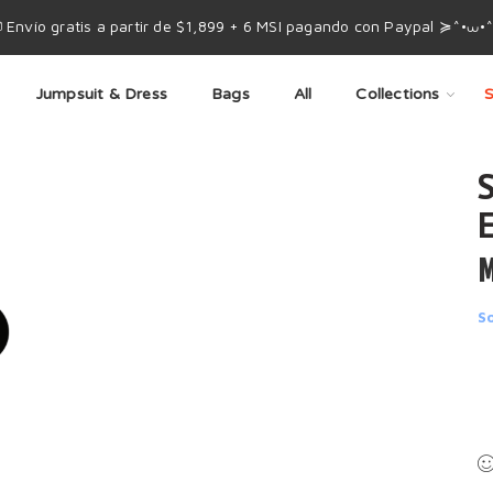
 Envío gratis a partir de $1,899 + 6 MSI pagando con Paypal ≽^•⩊•
Jumpsuit & Dress
Bags
All
Collections
S
M
S