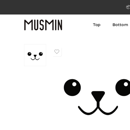

Top
Bottom