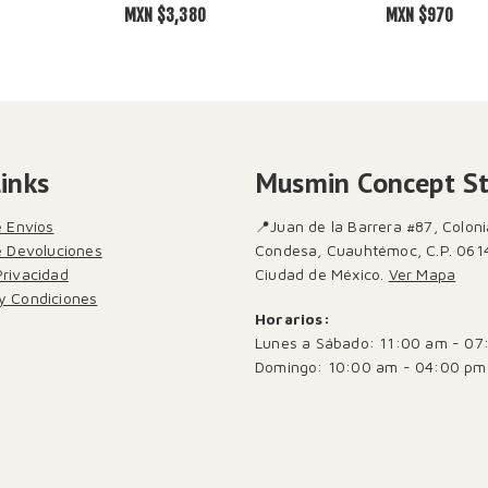
MXN $
3,380
MXN $
970
Links
Musmin Concept S
e Envíos
📍Juan de la Barrera #87, Coloni
de Devoluciones
Condesa, Cuauhtémoc, C.P. 061
Privacidad
Ciudad de México.
Ver Mapa
y Condiciones
Horarios:
Lunes a Sábado: 11:00 am - 07
Domingo: 10:00 am - 04:00 pm