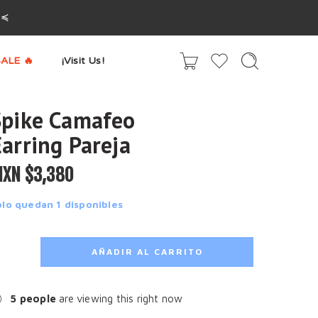
^≼
ALE 🔥
¡Visit Us!
Spike Camafeo
Earring Pareja
XN $
3,380
olo quedan 1 disponibles
AÑADIR AL CARRITO
5
people
are viewing this right now