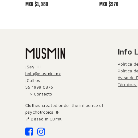
MXN $
1,980
MXN $
970
Info 
Política d
¡Say Hi!
Política 
hola@musmin.mx
Aviso de 
¡Call us!
Términos 
56 1999 0376
-->
Contacto
Clothes created under the influence of
psychotropics ☻
📍 Based in CDMX.