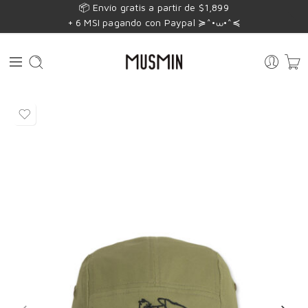
📦 Envío gratis a partir de $1,899
+ 6 MSI pagando con Paypal ≽^•⩊•^≼