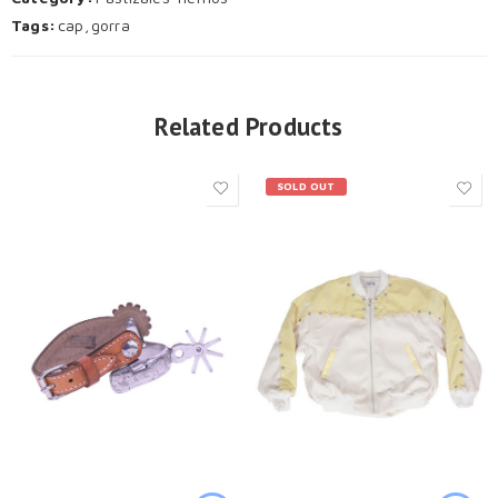
Tags:
cap
,
gorra
Related Products
SOLD OUT