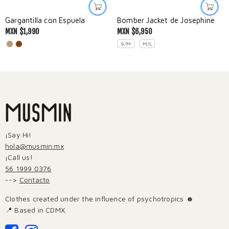
Gargantilla con Espuela
Bomber Jacket de Josephine
MXN $
1,990
MXN $
6,950
S/M
M/L
¡Say Hi!
hola@musmin.mx
¡Call us!
56 1999 0376
-->
Contacto
Clothes created under the influence of psychotropics ☻
📍 Based in CDMX.