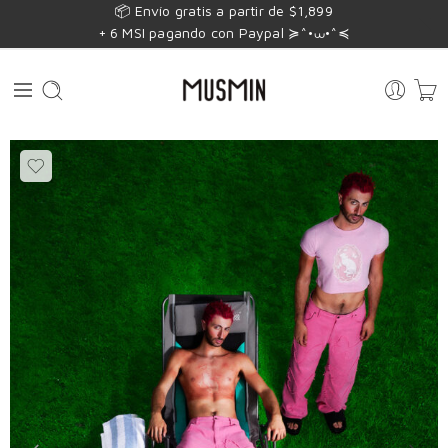
📦 Envío gratis a partir de $1,899
+ 6 MSI pagando con Paypal ≽^•⩊•^≼