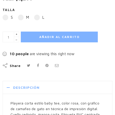
TALLA
S
M
L
+
AÑADIR AL CARRITO
−
10
people
are viewing this right now
Share
DESCRIPCIÓN
Playera corta estilo baby tee, color rosa, con gráfico
de camafeo de gato en técnica de impresión digital.
Cuello redondo, manga corta. Etiqueta PVC centrada