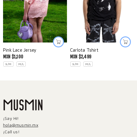
Pink Lace Jersey
Carlota Tshirt
MXN $
1,100
MXN $
2,499
S/M
M/L
S/M
M/L
¡Say Hi!
hola@musmin.mx
¡Call us!