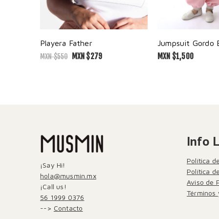
Playera Father
MXN $
279
MXN $
1,500
MXN $
550
Info 
Política d
¡Say Hi!
Política 
hola@musmin.mx
Aviso de 
¡Call us!
Términos 
56 1999 0376
-->
Contacto