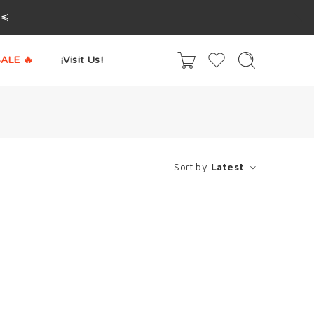
^≼
ALE 🔥
¡Visit Us!
Sort by
Latest