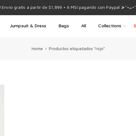
 Envío gratis a partir de $1,899 + 6 MSI pagando con Paypal ≽^•⩊•
Jumpsuit & Dress
Bags
All
Collections
S
Home
Productos etiquetados “rojo”