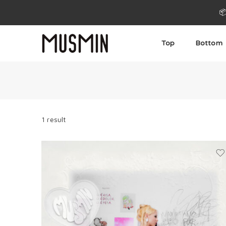

Top
Bottom
1 result