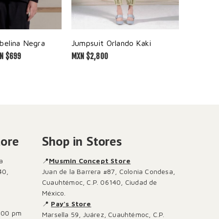
belina Negra
Jumpsuit Orlando Kaki
N $
699
MXN $
2,800
tore
Shop in Stores
a
📍
Musmin Concept Store
40,
Juan de la Barrera #87, Colonia Condesa,
Cuauhtémoc, C.P. 06140, Ciudad de
México.
📍
Pay's Store
:00 pm
Marsella 59, Juárez, Cuauhtémoc, C.P.