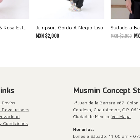
Jumpsuit Gordo B Rosa Estampado
Jumpsuit Gordo A Negro Liso
Sudadera Isa
MXN $
2,000
MX
MXN $
2,000
Links
Musmin Concept S
e Envíos
📍Juan de la Barrera #87, Coloni
de Devoluciones
Condesa, Cuauhtémoc, C.P. 061
Privacidad
Ciudad de México.
Ver Mapa
y Condiciones
Horarios:
Lunes a Sábado: 11:00 am - 07