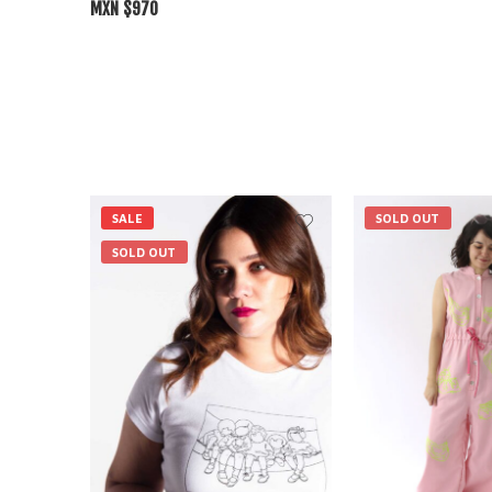
MXN $
970
SALE
SOLD OUT
SOLD OUT