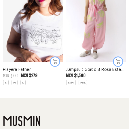
Playera Father
Jumpsuit Gordo B Rosa Estampado
MXN $
279
MXN $
1,500
MXN $
550
S
M
L
S/M
M/L