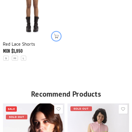
Red Lace Shorts
MXN $
1,950
S
M
L
Recommend Products
SOLD OUT
SALE
SOLD OUT