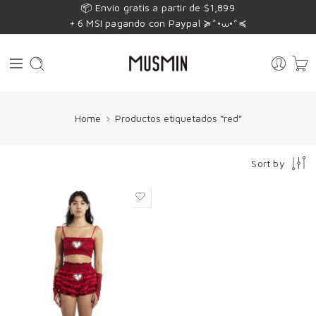
📦 Envío gratis a partir de $1,899
+ 6 MSI pagando con Paypal ≽^•⩊•^≼
Home
Productos etiquetados “red”
Sort by