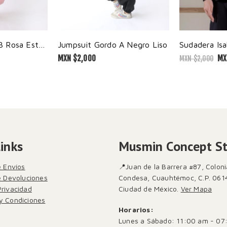
Jumpsuit Gordo B Rosa Estampado
Jumpsuit Gordo A Negro Liso
Sudadera Isa
MXN $
2,000
MX
MXN $
2,000
Links
Musmin Concept S
e Envíos
📍Juan de la Barrera #87, Coloni
de Devoluciones
Condesa, Cuauhtémoc, C.P. 061
Privacidad
Ciudad de México.
Ver Mapa
y Condiciones
Horarios:
Lunes a Sábado: 11:00 am - 07