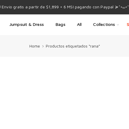
 Envío gratis a partir de $1,899 + 6 MSI pagando con Paypal ≽^•⩊•
Jumpsuit & Dress
Bags
All
Collections
S
Home
Productos etiquetados “rana”