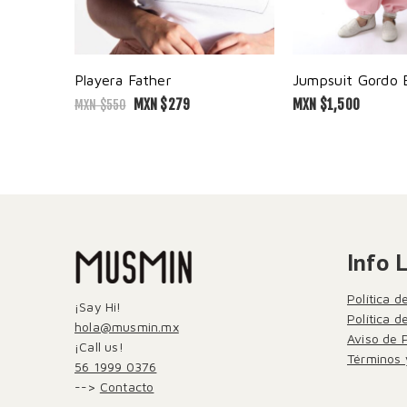
Playera Father
MXN $
279
MXN $
1,500
MXN $
550
Info 
Política d
¡Say Hi!
Política 
hola@musmin.mx
Aviso de 
¡Call us!
Términos 
56 1999 0376
-->
Contacto