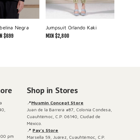
belina Negra
Jumpsuit Orlando Kaki
Sudadera
N $
699
MXN $
2,800
MXN $
2,00
tore
Shop in Stores
a
📍
Musmin Concept Store
40,
Juan de la Barrera #87, Colonia Condesa,
Cuauhtémoc, C.P. 06140, Ciudad de
México.
📍
Pay's Store
:00 pm
Marsella 59, Juárez, Cuauhtémoc, C.P.