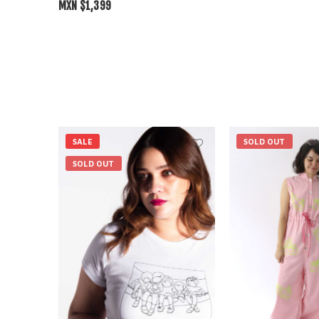
MXN $
1,399
SALE
SOLD OUT
SOLD OUT