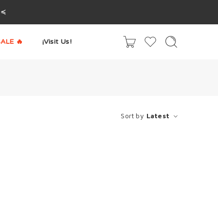
^≼
ALE 🔥
¡Visit Us!
Sort by
Latest