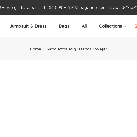
 Envío gratis a partir de $1,899 + 6 MSI pagando con Paypal ≽^•⩊•
Jumpsuit & Dress
Bags
All
Collections
S
Home
Productos etiquetados “oveja”