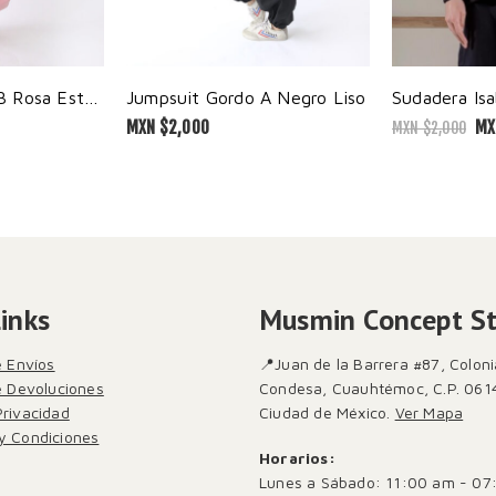
Jumpsuit Gordo B Rosa Estampado
Jumpsuit Gordo A Negro Liso
Sudadera Isa
MXN $
2,000
MX
MXN $
2,000
Links
Musmin Concept S
e Envíos
📍Juan de la Barrera #87, Coloni
de Devoluciones
Condesa, Cuauhtémoc, C.P. 061
Privacidad
Ciudad de México.
Ver Mapa
y Condiciones
Horarios:
Lunes a Sábado: 11:00 am - 07