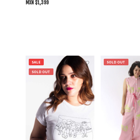
MXN $
1,399
SALE
SOLD OUT
SOLD OUT