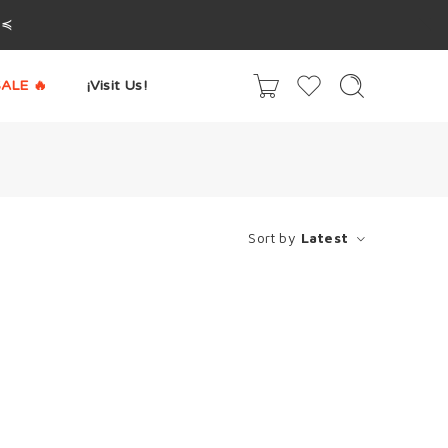
^≼
ALE 🔥
¡Visit Us!
Sort by
Latest