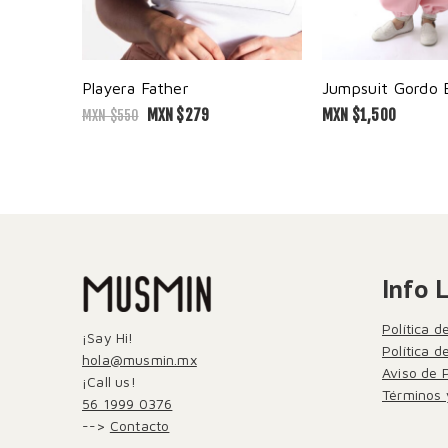
Playera Father
MXN $
279
MXN $
1,500
MXN $
550
Info 
Política d
¡Say Hi!
Política 
hola@musmin.mx
Aviso de 
¡Call us!
Términos 
56 1999 0376
-->
Contacto