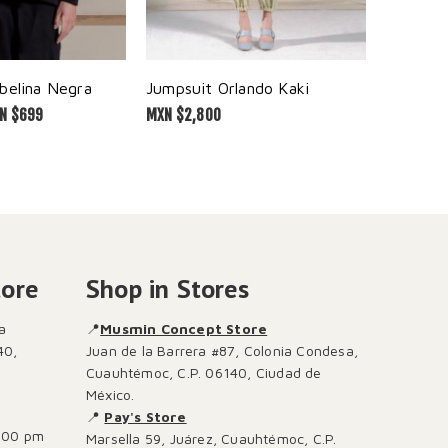
belina Negra
Jumpsuit Orlando Kaki
Sudadera
N $
699
MXN $
2,800
MXN $
2,00
tore
Shop in Stores
a
📍
Musmin Concept Store
40,
Juan de la Barrera #87, Colonia Condesa,
Cuauhtémoc, C.P. 06140, Ciudad de
México.
📍
Pay's Store
:00 pm
Marsella 59, Juárez, Cuauhtémoc, C.P.