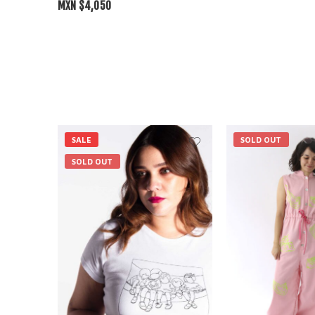
MXN $
4,050
SALE
SOLD OUT
SOLD OUT