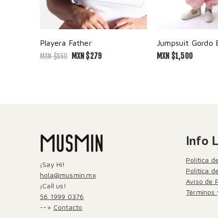
Playera Father
MXN $
279
MXN $
1,500
MXN $
550
Info 
Política d
¡Say Hi!
Política 
hola@musmin.mx
Aviso de 
¡Call us!
Términos 
56 1999 0376
-->
Contacto