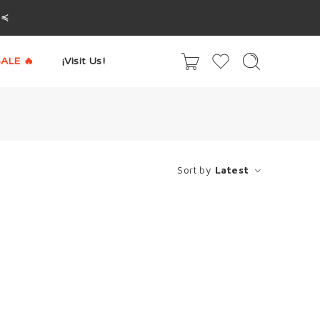
^≼
ALE 🔥
¡Visit Us!
Sort by
Latest