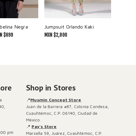
belina Negra
Jumpsuit Orlando Kaki
Sudadera
N $
699
MXN $
2,800
MXN $
2,00
tore
Shop in Stores
a
📍
Musmin Concept Store
40,
Juan de la Barrera #87, Colonia Condesa,
Cuauhtémoc, C.P. 06140, Ciudad de
México.
📍
Pay's Store
:00 pm
Marsella 59, Juárez, Cuauhtémoc, C.P.