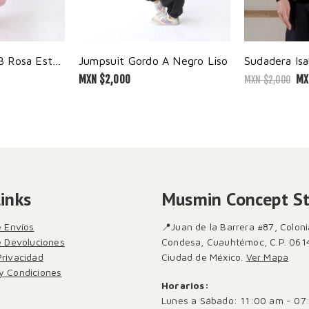
Jumpsuit Gordo B Rosa Estampado
Jumpsuit Gordo A Negro Liso
Sudadera Isa
MXN $
2,000
MX
MXN $
2,000
Links
Musmin Concept S
e Envíos
📍Juan de la Barrera #87, Coloni
de Devoluciones
Condesa, Cuauhtémoc, C.P. 061
Privacidad
Ciudad de México.
Ver Mapa
y Condiciones
Horarios:
Lunes a Sábado: 11:00 am - 07