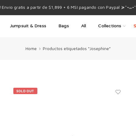
 Envío gratis a partir de $1,899 + 6 MSI pagando con Paypal ≽^•⩊•
Jumpsuit & Dress
Bags
All
Collections
S
Home
Productos etiquetados “Josephine”
SOLD OUT