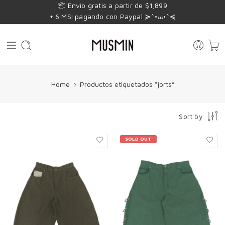
📦 Envío gratis a partir de $1,899
+ 6 MSI pagando con Paypal ≽^•⩊•^≼
Home
Productos etiquetados “jorts”
Sort by
SOLD OUT