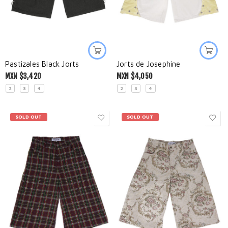
Pastizales Black Jorts
Jorts de Josephine
MXN $
3,420
MXN $
4,050
2
3
4
2
3
4
SOLD OUT
SOLD OUT