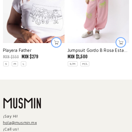
Playera Father
Jumpsuit Gordo B Rosa Estampado
MXN $
279
MXN $
1,500
MXN $
550
S
M
L
S/M
M/L
¡Say Hi!
hola@musmin.mx
¡Call us!