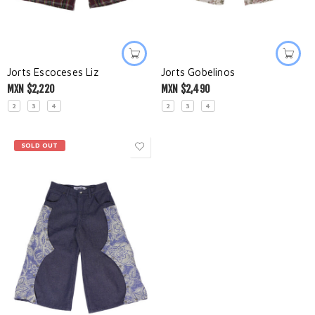
Jorts Escoceses Liz
Jorts Gobelinos
MXN $
2,220
MXN $
2,490
2
3
4
2
3
4
SOLD OUT