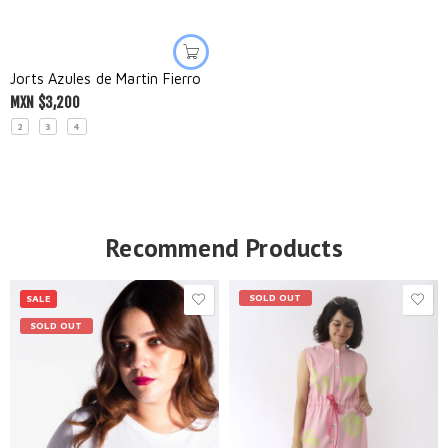
Jorts Azules de Martin Fierro
MXN $
3,200
2
3
4
Recommend Products
SOLD OUT
SALE
SOLD OUT