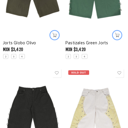
Jorts Globo Olivo
Pastizales Green Jorts
MXN $
3,420
MXN $
3,420
2
3
4
2
3
4
SOLD OUT