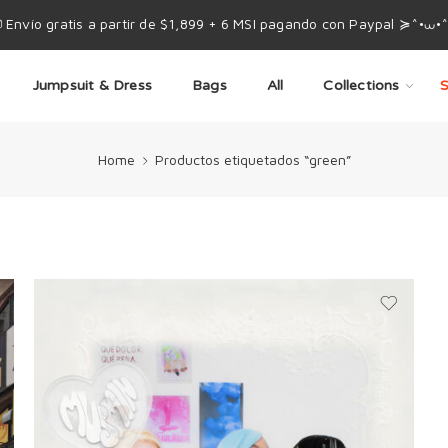
 Envío gratis a partir de $1,899 + 6 MSI pagando con Paypal ≽^•⩊•
Jumpsuit & Dress
Bags
All
Collections
S
Home
Productos etiquetados “green”