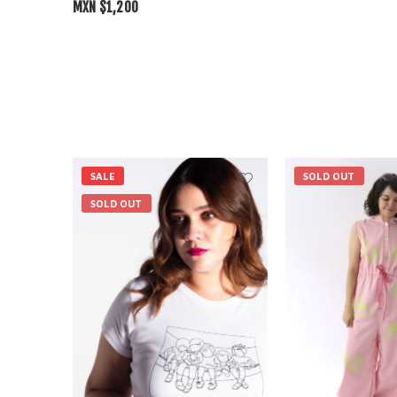
MXN $
1,200
SALE
SOLD OUT
SOLD OUT