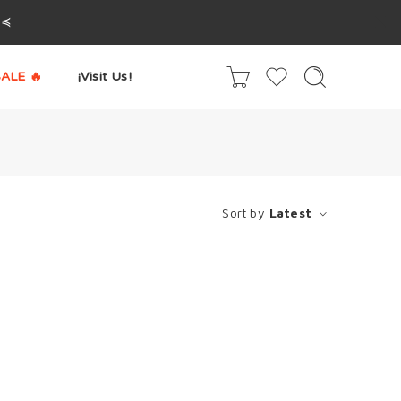
^≼
ALE 🔥
¡Visit Us!
Sort by
Latest