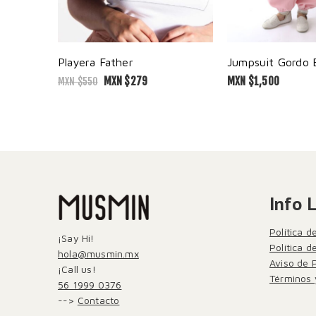
Playera Father
MXN $
279
MXN $
1,500
MXN $
550
Info 
Política d
¡Say Hi!
Política 
hola@musmin.mx
Aviso de 
¡Call us!
Términos 
56 1999 0376
-->
Contacto