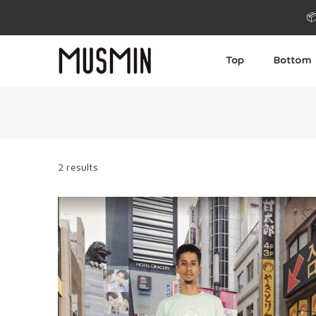

Top
Bottom
2 results