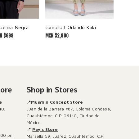
belina Negra
Jumpsuit Orlando Kaki
Sudadera
N $
699
MXN $
2,800
MXN $
2,00
tore
Shop in Stores
a
📍
Musmin Concept Store
40,
Juan de la Barrera #87, Colonia Condesa,
Cuauhtémoc, C.P. 06140, Ciudad de
México.
📍
Pay's Store
:00 pm
Marsella 59, Juárez, Cuauhtémoc, C.P.