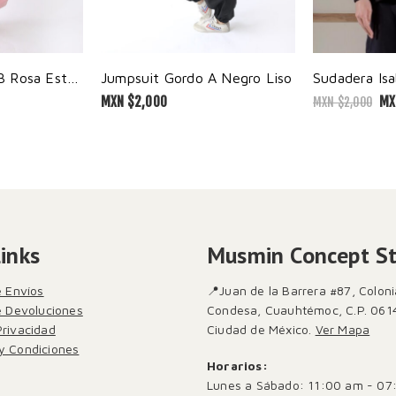
Jumpsuit Gordo B Rosa Estampado
Jumpsuit Gordo A Negro Liso
Sudadera Isa
MXN $
2,000
MX
MXN $
2,000
Links
Musmin Concept S
e Envíos
📍Juan de la Barrera #87, Coloni
de Devoluciones
Condesa, Cuauhtémoc, C.P. 061
Privacidad
Ciudad de México.
Ver Mapa
y Condiciones
Horarios:
Lunes a Sábado: 11:00 am - 07