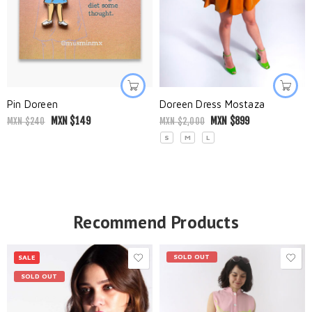
Pin Doreen
Doreen Dress Mostaza
MXN $
149
MXN $
899
MXN $
240
MXN $
2,000
S
M
L
Recommend Products
SOLD OUT
SALE
SOLD OUT