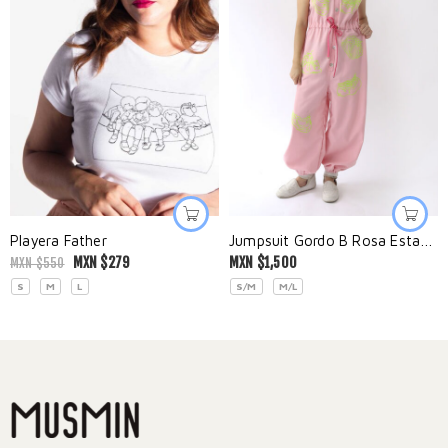
Playera Father
Jumpsuit Gordo B Rosa Estampado
MXN $
279
MXN $
1,500
MXN $
550
S
M
L
S/M
M/L