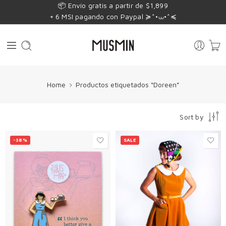
📦 Envío gratis a partir de $1,899
+ 6 MSI pagando con Paypal ≽^•⩊•^≼
Home
Productos etiquetados “Doreen”
Sort by
-38%
SALE