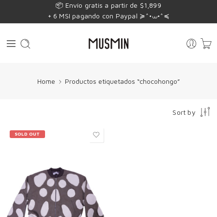
📦 Envío gratis a partir de $1,899
+ 6 MSI pagando con Paypal ≽^•⩊•^≼
Home
Productos etiquetados “chocohongo”
Sort by
SOLD OUT