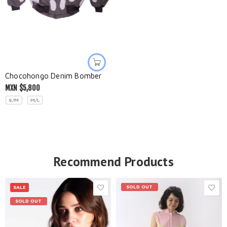
Chocohongo Denim Bomber
MXN $
5,800
S/M
M/L
Recommend Products
SOLD OUT
SALE
SOLD OUT