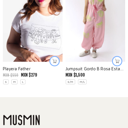
Playera Father
Jumpsuit Gordo B Rosa Estampado
MXN $
279
MXN $
1,500
MXN $
550
S
M
L
S/M
M/L