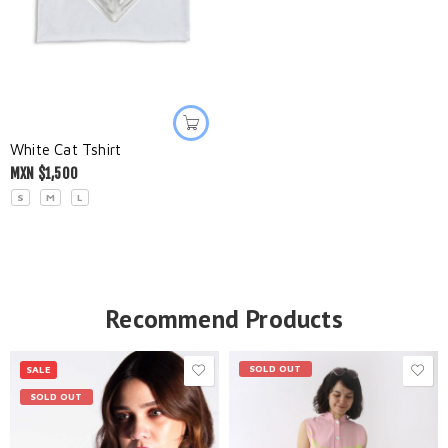
White Cat Tshirt
MXN $
1,500
S
M
L
Recommend Products
SOLD OUT
SALE
SOLD OUT