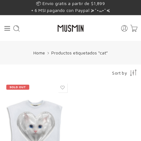
📦 Envío gratis a partir de $1,899
+ 6 MSI pagando con Paypal ≽^•⩊•^≼
Home
Productos etiquetados “cat”
Sort by
SOLD OUT