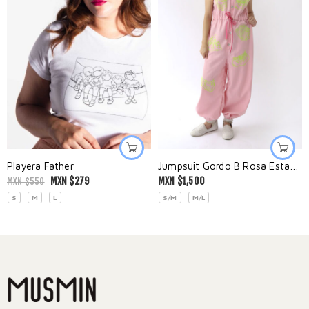
Playera Father
Jumpsuit Gordo B Rosa Estampado
MXN $
279
MXN $
1,500
MXN $
550
S
M
L
S/M
M/L